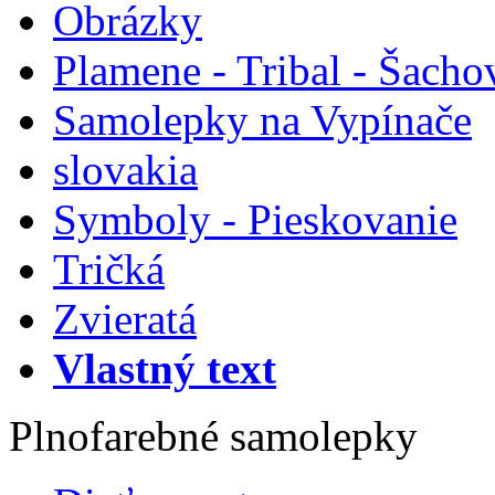
Obrázky
Plamene - Tribal - Šacho
Samolepky na Vypínače
slovakia
Symboly - Pieskovanie
Tričká
Zvieratá
Vlastný text
Plnofarebné samolepky