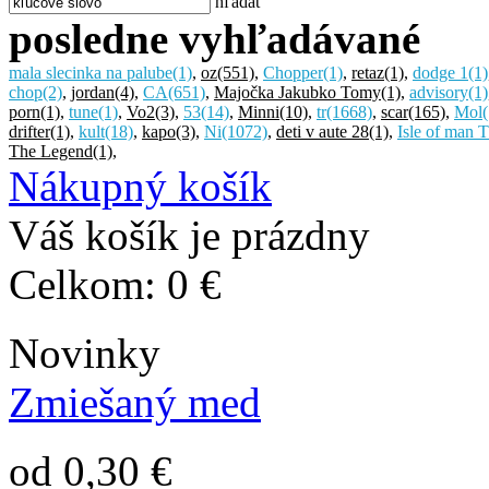
hľadať
posledne vyhľadávané
mala slecinka na palube
(1)
,
oz
(551)
,
Chopper
(1)
,
retaz
(1)
,
dodge 1
(1)
chop
(2)
,
jordan
(4)
,
CA
(651)
,
Majočka Jakubko Tomy
(1)
,
advisory
(1)
porn
(1)
,
tune
(1)
,
Vo2
(3)
,
53
(14)
,
Minni
(10)
,
tr
(1668)
,
scar
(165)
,
Mol
drifter
(1)
,
kult
(18)
,
kapo
(3)
,
Ni
(1072)
,
deti v aute 28
(1)
,
Isle of man 
The Legend
(1)
,
Nákupný košík
Váš košík je prázdny
Celkom:
0 €
Novinky
Zmiešaný med
od 0,30 €