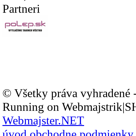
Partneri
© Všetky práva vyhradené 
Running on Webmajstrik|S
Webmajster.NET
úvod
obchodne podmienky