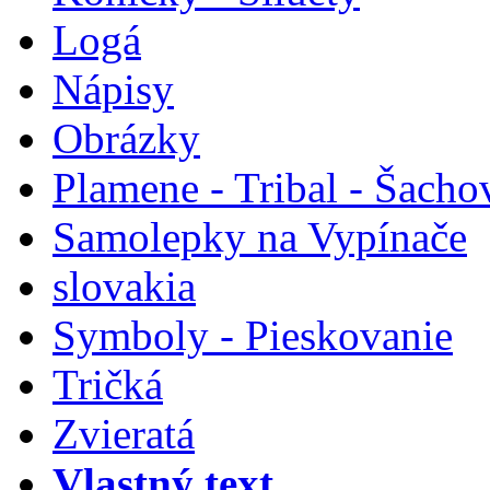
Logá
Nápisy
Obrázky
Plamene - Tribal - Šacho
Samolepky na Vypínače
slovakia
Symboly - Pieskovanie
Tričká
Zvieratá
Vlastný text