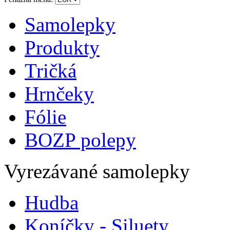
Samolepky
Produkty
Tričká
Hrnčeky
Fólie
BOZP polepy
Vyrezávané samolepky
Hudba
Koníčky - Siluety