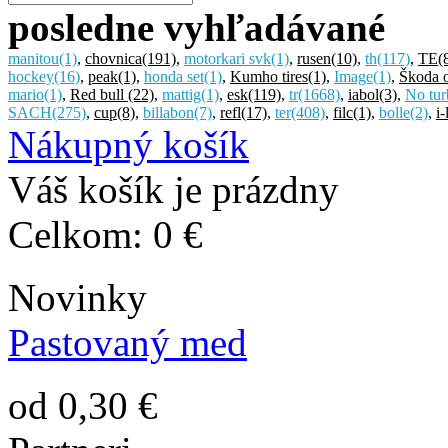
posledne vyhľadávané
manitou
(1)
,
chovnica
(191)
,
motorkari svk
(1)
,
rusen
(10)
,
th
(117)
,
TE
(
hockey
(16)
,
peak
(1)
,
honda set
(1)
,
Kumho tires
(1)
,
Image
(1)
,
Škoda o
mario
(1)
,
Red bull
(22)
,
mattig
(1)
,
esk
(119)
,
tr
(1668)
,
iabol
(3)
,
No tur
SACH
(275)
,
cup
(8)
,
billabon
(7)
,
refl
(17)
,
ter
(408)
,
filc
(1)
,
bolle
(2)
,
i-
Nákupný košík
Váš košík je prázdny
Celkom:
0 €
Novinky
Pastovaný med
od 0,30 €