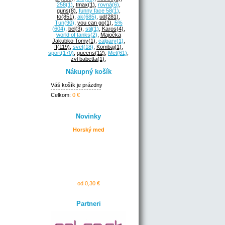
258
(1)
,
tmax
(1)
,
rovná
(6)
,
guns
(8)
,
funny face 58
(1)
,
to
(851)
,
ak
(685)
,
ud
(281)
,
Tun
(90)
,
you can go
(1)
,
5%
(604)
,
bel
(3)
,
stil
(1)
,
Karos
(4)
,
world of tanks
(2)
,
Majočka
Jakubko Tomy
(1)
,
calgary
(1)
,
ff
(119)
,
svet
(18)
,
Kombaj
(1)
,
sport
(170)
,
queens
(12)
,
Met
(61)
,
zvl babetta
(1)
,
Nákupný košík
Váš košík je prázdny
Celkom:
0 €
Novinky
Horský med
od 0,30 €
Partneri