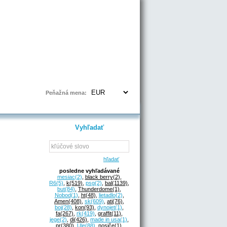
Prihlásenie | Registrácia
Peňažná mena:
Vyhľadať
hľadať
posledne vyhľadávané
mesiac
(2)
,
black berry
(2)
,
R6
(5)
,
k
(519)
,
psg
(2)
,
bal
(1139)
,
but
(84)
,
Thunderdome
(1)
,
Nobod
(1)
,
ht
(48)
,
lietadlo
(2)
,
Amen
(408)
,
sk
(609)
,
ati
(76)
,
boj
(28)
,
kon
(93)
,
dynojet
(1)
,
fa
(267)
,
rk
(419)
,
graffit
(11)
,
jege
(2)
,
di
(426)
,
made in usa
(1)
,
pr
(380)
,
Ule
(88)
,
nosiče
(1)
,