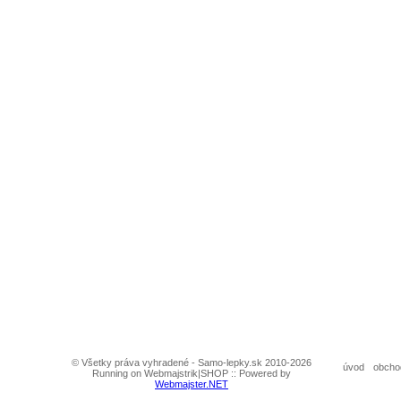
© Všetky práva vyhradené - Samo-lepky.sk 2010-2026
úvod
obcho
Running on Webmajstrik|SHOP :: Powered by
Webmajster.NET