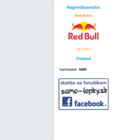
Najpredávanejšie
Red Bull 6
od 2,00 €
Ostatné
Samolepiek:
5565