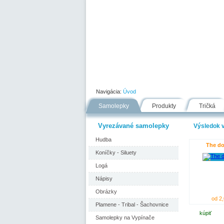
Úvod
Portfólio
Ako nakupovať
Navigácia:
Úvod
Samolepky
Produkty
Tričká
Vyrezávané samolepky
Výsledok v
Hudba
The do
Koníčky - Siluety
Logá
Nápisy
Obrázky
od 2,
Plamene - Tribal - Šachovnice
kúpiť
Samolepky na Vypínače