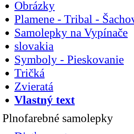
Obrázky
Plamene - Tribal - Šacho
Samolepky na Vypínače
slovakia
Symboly - Pieskovanie
Tričká
Zvieratá
Vlastný text
Plnofarebné samolepky