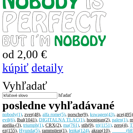
od 2,00 €
kúpiť
detaily
Vyhľadať
hľadať
posledne vyhľadávané
nobody
(1)
,
zver
(48)
,
alfa rome
(5)
,
porsche
(9)
,
kswagen
(43)
,
ace
(495)
evil
(6)
,
Ibal
(1041)
,
DIGITALNA TLAC
(1)
,
hoonigan
(2)
,
palen
(1)
,
m
aprilia-
(3)
,
triumph
(1)
,
CRX
(2)
,
ma
(761)
,
stih
(9)
,
tri
(1151)
,
zero
(4)
,
T
ez
(155)
,
Hyunda
(5)
,
rammstien
(1)
,
lepka
(124)
,
akrap
(10)
,
______
(68