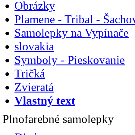
Obrázky
Plamene - Tribal - Šacho
Samolepky na Vypínače
slovakia
Symboly - Pieskovanie
Tričká
Zvieratá
Vlastný text
Plnofarebné samolepky