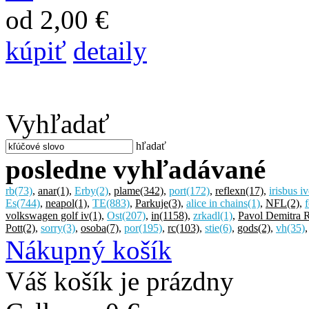
od 2,00 €
kúpiť
detaily
Vyhľadať
hľadať
posledne vyhľadávané
rb
(73)
,
anar
(1)
,
Erby
(2)
,
plame
(342)
,
port
(172)
,
reflexn
(17)
,
irisbus i
Es
(744)
,
neapol
(1)
,
TE
(883)
,
Parkuje
(3)
,
alice in chains
(1)
,
NFL
(2)
,
f
volkswagen golf iv
(1)
,
Ost
(207)
,
in
(1158)
,
zrkadl
(1)
,
Pavol Demitra 
Pott
(2)
,
sorry
(3)
,
osoba
(7)
,
por
(195)
,
rc
(103)
,
stie
(6)
,
gods
(2)
,
vh
(35)
Nákupný košík
Váš košík je prázdny