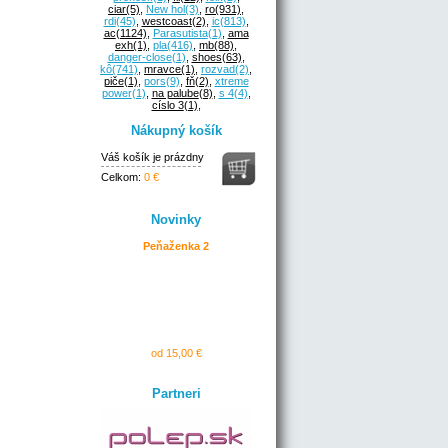
ciar
(5)
,
New hol
(3)
,
ro
(931)
,
rdi
(45)
,
westcoast
(2)
,
ic
(813)
,
ac
(1124)
,
Parasutista
(1)
,
ama
exh
(1)
,
pla
(416)
,
mb
(88)
,
danger-close
(1)
,
shoes
(63)
,
kô
(741)
,
mravce
(1)
,
rozvad
(2)
,
piče
(1)
,
pors
(9)
,
fň
(2)
,
xtreme
power
(1)
,
na palube
(8)
,
s 4
(4)
,
císlo 3
(1)
,
Nákupný košík
Váš košík je prázdny
Celkom:
0 €
Novinky
Peňaženka 2
od 15,00 €
Partneri