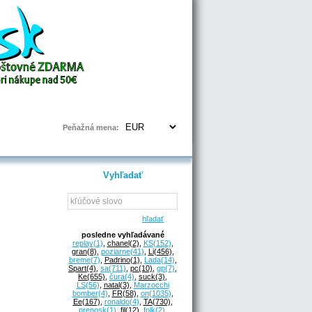
Prihlásenie | Registrácia
Peňažná mena:
Vyhľadať
hľadať
posledne vyhľadávané
replay
(1)
,
chanel
(2)
,
KS
(152)
,
gran
(8)
,
poziarne
(41)
,
Li
(456)
,
breme
(7)
,
Padrino
(1)
,
Lada
(14)
,
Spart
(4)
,
sa
(711)
,
pc
(10)
,
gp
(7)
,
Ke
(655)
,
čura
(4)
,
suck
(3)
,
LS
(56)
,
natal
(3)
,
Marzocchi
bomber
(4)
,
FR
(58)
,
on
(1035)
,
Ee
(167)
,
ronaldo
(4)
,
TA
(730)
,
prenosk
(1)
,
fil
(12)
,
folk
(2)
,