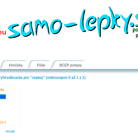
Návody
Fólie
Inšpirácie
FAQ
Kontakt
Hrnčeky
Fólie
BOZP polepy
yhľadávania pre "replay" (zobrazujem 0 až 1 z 1)
lay
04 €
detaily