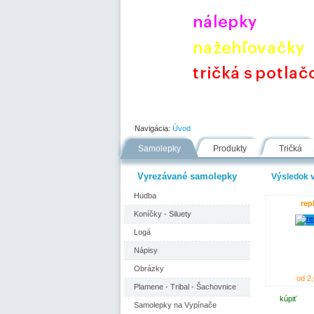
Úvod
Portfólio
Ako nakupovať
Navigácia:
Úvod
Samolepky
Produkty
Tričká
Vyrezávané samolepky
Výsledok v
Hudba
rep
Koníčky - Siluety
Logá
Nápisy
Obrázky
od 2,
Plamene - Tribal - Šachovnice
kúpiť
Samolepky na Vypínače