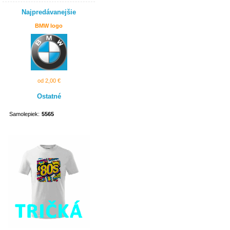
Najpredávanejšie
BMW logo
od 2,00 €
Ostatné
Samolepiek:
5565