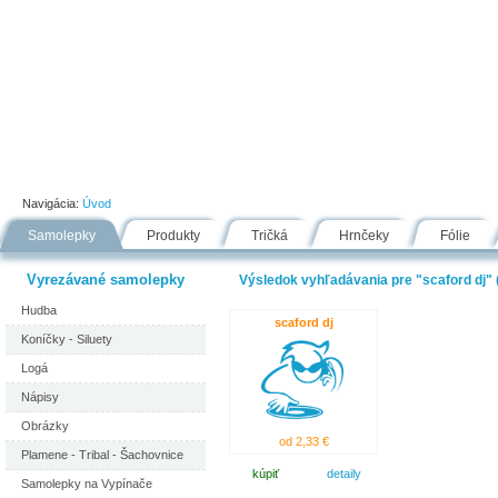
Úvod
Portfólio
Ako nakupovať
Návody
Fólie
Navigácia:
Úvod
Samolepky
Produkty
Tričká
Hrnčeky
Fólie
Vyrezávané samolepky
Výsledok vyhľadávania pre "scaford dj" (
Hudba
scaford dj
Koníčky - Siluety
Logá
Nápisy
Obrázky
od 2,33 €
Plamene - Tribal - Šachovnice
kúpiť
detaily
Samolepky na Vypínače