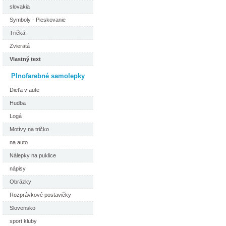
slovakia
Symboly - Pieskovanie
Tričká
Zvieratá
Vlastný text
Plnofarebné samolepky
Dieťa v aute
Hudba
Logá
Motívy na tričko
na auto
Nálepky na puklice
nápisy
Obrázky
Rozprávkové postavičky
Slovensko
sport kluby