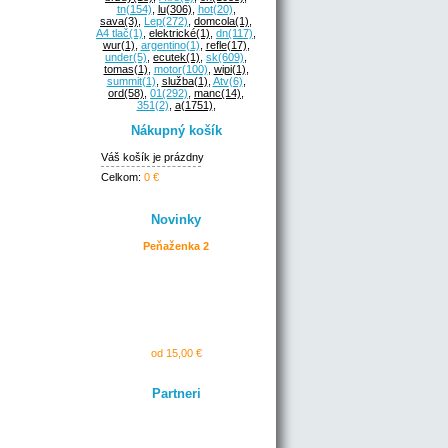
tn
(154)
,
lu
(306)
,
hot
(20)
,
sava
(3)
,
Lep
(272)
,
domcola
(1)
,
A4 tlač
(1)
,
elektrické
(1)
,
dn
(117)
,
wur
(1)
,
argentino
(1)
,
refle
(17)
,
under
(5)
,
ecutek
(1)
,
sk
(609)
,
tomas
(1)
,
motor
(100)
,
wipi
(1)
,
summit
(1)
,
služba
(1)
,
Atv
(6)
,
ord
(58)
,
01
(292)
,
manc
(14)
,
351
(2)
,
a
(1751)
,
Nákupný košík
Váš košík je prázdny
Celkom:
0 €
Novinky
Peňaženka 2
od 15,00 €
Partneri