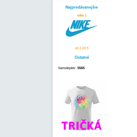
Najpredávanejšie
nike 1
od 2,08 €
Ostatné
Samolepiek:
5565