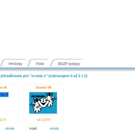
Návody
Fólie
Inšpirácie
FAQ
Kontakt
Hrnčeky
Fólie
BOZP polepy
yhľadávania pre "scania v" (zobrazujem 0 až 2 z 2)
a v8
Scania V8
11 €
od 2,00 €
detaily
kúpiť
detaily