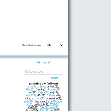
Prihlásenie | Registrácia
Peňažná mena:
Vyhľadať
hľadať
posledne vyhľadávané
scania v
(2)
,
stromček
(1)
,
Pus
(3)
,
Justin
(1)
,
I Love
(49)
,
int
(58)
,
Kapot
(2)
,
art
(47)
,
eni
(237)
,
42
(27)
,
035
(4)
,
why
clio
(1)
,
zoom
(2)
,
hc-kosice
(1)
,
as
(436)
,
hertz audio
(1)
,
Baby on
(14)
,
red bull 6
(1)
,
ST
(964)
,
CA
(651)
,
Miláčik naftu
(1)
,
brzdy
(18)
,
Ã©s
(1)
,
on
(1035)
,