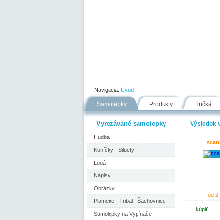
Úvod
Portfólio
Ako nakupovať
Navigácia:
Úvod
Samolepky
Produkty
Tričká
Vyrezávané samolepky
Výsledok v
Hudba
scani
Koníčky - Siluety
Logá
Nápisy
Obrázky
od 2,
Plamene - Tribal - Šachovnice
kúpiť
Samolepky na Vypínače