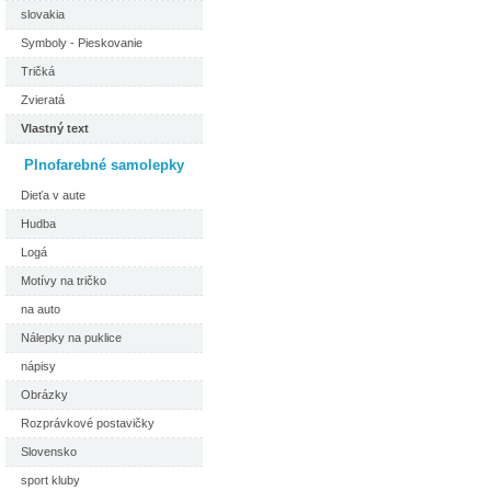
slovakia
Symboly - Pieskovanie
Tričká
Zvieratá
Vlastný text
Plnofarebné samolepky
Dieťa v aute
Hudba
Logá
Motívy na tričko
na auto
Nálepky na puklice
nápisy
Obrázky
Rozprávkové postavičky
Slovensko
sport kluby