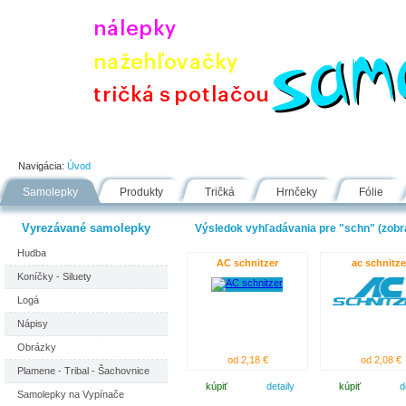
Úvod
Portfólio
Ako nakupovať
Návody
Fólie
Navigácia:
Úvod
Samolepky
Produkty
Tričká
Hrnčeky
Fólie
Vyrezávané samolepky
Výsledok vyhľadávania pre "schn" (zobra
Hudba
AC schnitzer
ac schnitze
Koníčky - Siluety
Logá
Nápisy
Obrázky
od 2,18 €
od 2,08 €
Plamene - Tribal - Šachovnice
kúpiť
detaily
kúpiť
d
Samolepky na Vypínače