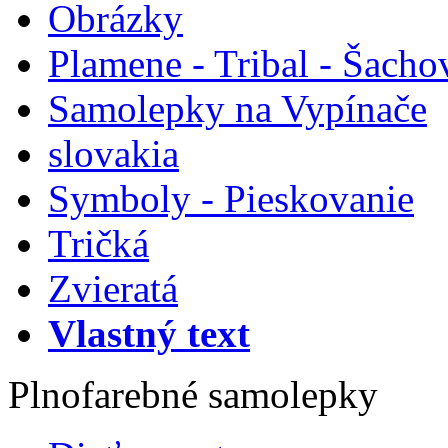
Obrázky
Plamene - Tribal - Šacho
Samolepky na Vypínače
slovakia
Symboly - Pieskovanie
Tričká
Zvieratá
Vlastný text
Plnofarebné samolepky