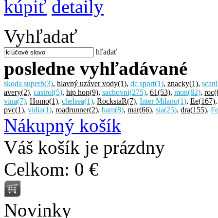
kúpiť
detaily
Vyhľadať
hľadať
posledne vyhľadávané
skoda superb
(3)
,
hlavný uzáver vody
(1)
,
dc sport
(1)
,
znacky
(1)
,
scani
avery
(2)
,
castrol
(5)
,
hip hop
(9)
,
sachovni
(275)
,
61
(53)
,
mon
(82)
,
roc
(
vina
(7)
,
Homo
(1)
,
chelsea
(1)
,
RockstaR
(7)
,
Inter Milano
(1)
,
Ee
(167)
pvc
(1)
,
vidia
(1)
,
roadrunner
(2)
,
bam
(8)
,
mar
(66)
,
sia
(25)
,
dra
(155)
,
Fe
Nákupný košík
Váš košík je prázdny
Celkom:
0 €
Novinky