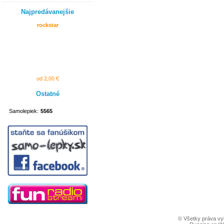
Najpredávanejšie
rockstar
od 2,00 €
Ostatné
Samolepiek:
5565
© Všetky práva vy