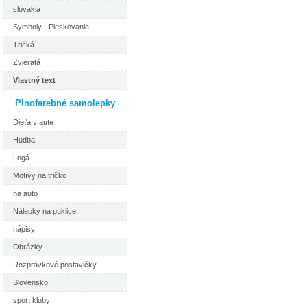
slovakia
Symboly - Pieskovanie
Tričká
Zvieratá
Vlastný text
Plnofarebné samolepky
Dieťa v aute
Hudba
Logá
Motívy na tričko
na auto
Nálepky na puklice
nápisy
Obrázky
Rozprávkové postavičky
Slovensko
sport kluby