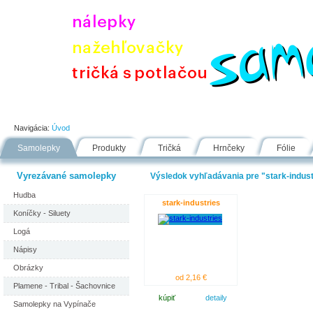
Úvod
Portfólio
Ako nakupovať
Návody
Fólie
Navigácia:
Úvod
Samolepky
Produkty
Tričká
Hrnčeky
Fólie
Vyrezávané samolepky
Výsledok vyhľadávania pre "stark-industr
Hudba
stark-industries
Koníčky - Siluety
Logá
Nápisy
Obrázky
od 2,16 €
Plamene - Tribal - Šachovnice
kúpiť
detaily
Samolepky na Vypínače