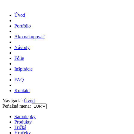
Úvod
Portfólio
Ako nakupovať
Návody
Fólie
Inšpirácie
FAQ
Kontakt
Navigácia:
Úvod
Peňažná mena:
Samolepky
Produkty
Tričká
Hrnčeky