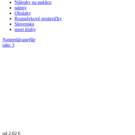
Nálepky na puklice
nápisy
Obrázky
Rozprávkové postavičky
Slovensko
sport kluby
Najpredávanejšie
nike 3
od 2,02 €