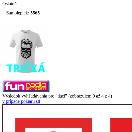
Ostatné
Samolepiek:
5565
Výsledok vyhľadávania pre "tlaci" (zobrazujem 0 až 4 z 4)
v prípade požiaru stl