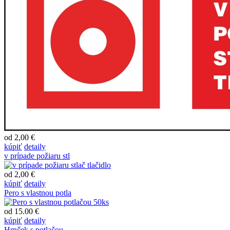
od 2,00 €
kúpiť
detaily
v prípade požiaru stl
od 2,00 €
kúpiť
detaily
Pero s vlastnou potla
od 15.00 €
kúpiť
detaily
Hrnček s potlačou