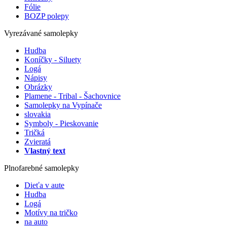
Fólie
BOZP polepy
Vyrezávané samolepky
Hudba
Koníčky - Siluety
Logá
Nápisy
Obrázky
Plamene - Tribal - Šachovnice
Samolepky na Vypínače
slovakia
Symboly - Pieskovanie
Tričká
Zvieratá
Vlastný text
Plnofarebné samolepky
Dieťa v aute
Hudba
Logá
Motívy na tričko
na auto