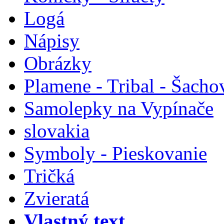
Logá
Nápisy
Obrázky
Plamene - Tribal - Šacho
Samolepky na Vypínače
slovakia
Symboly - Pieskovanie
Tričká
Zvieratá
Vlastný text