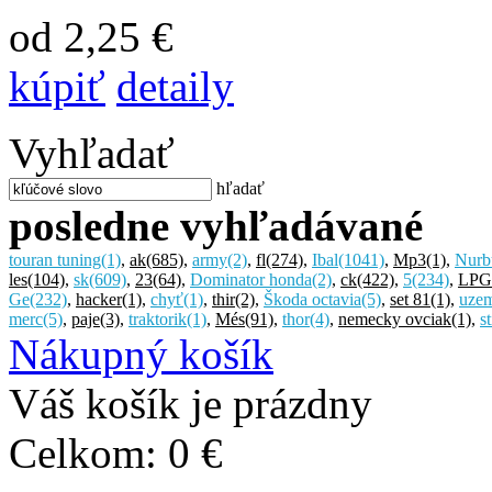
od 2,25 €
kúpiť
detaily
Vyhľadať
hľadať
posledne vyhľadávané
touran tuning
(1)
,
ak
(685)
,
army
(2)
,
fl
(274)
,
Ibal
(1041)
,
Mp3
(1)
,
Nurb
les
(104)
,
sk
(609)
,
23
(64)
,
Dominator honda
(2)
,
ck
(422)
,
5
(234)
,
LPG
Ge
(232)
,
hacker
(1)
,
chyť
(1)
,
thir
(2)
,
Škoda octavia
(5)
,
set 81
(1)
,
uze
merc
(5)
,
paje
(3)
,
traktorik
(1)
,
Més
(91)
,
thor
(4)
,
nemecky ovciak
(1)
,
st
Nákupný košík
Váš košík je prázdny
Celkom:
0 €