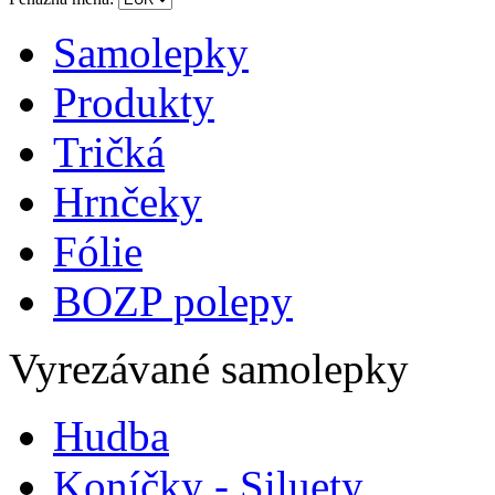
Samolepky
Produkty
Tričká
Hrnčeky
Fólie
BOZP polepy
Vyrezávané samolepky
Hudba
Koníčky - Siluety