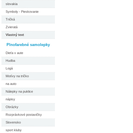
slovakia
Symboly - Pieskovanie
Tričká
Zvieratá
Vlastný text
Plnofarebné samolepky
Dieťa v aute
Hudba
Logá
Motívy na tričko
na auto
Nálepky na puklice
nápisy
Obrázky
Rozprávkové postavičky
Slovensko
sport kluby