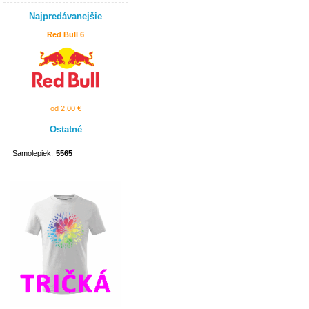
Najpredávanejšie
Red Bull 6
od 2,00 €
Ostatné
Samolepiek:
5565