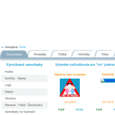
Úvod
Portfólio
Ako nakupovať
Návody
Fólie
Navigácia:
Úvod
Samolepky
Produkty
Tričká
Hrnčeky
Fólie
Vyrezávané samolepky
Výsledok vyhľadávania pre "trn" (zobrazu
Hudba
Opatrne sme na palube
Klobúčik
Koníčky - Siluety
Logá
Nápisy
Obrázky
od 2,00 €
od 1.50 €
Plamene - Tribal - Šachovnice
kúpiť
detaily
kúpiť
d
Samolepky na Vypínače