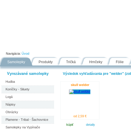
Úvod
Portfólio
Ako nakupovať
Návody
Fólie
Navigácia:
Úvod
Samolepky
Produkty
Tričká
Hrnčeky
Fólie
Vyrezávané samolepky
Výsledok vyhľadávania pre "welder" (zob
Hudba
skull welder
Koníčky - Siluety
Logá
Nápisy
Obrázky
od 2,59 €
Plamene - Tribal - Šachovnice
kúpiť
detaily
Samolepky na Vypínače