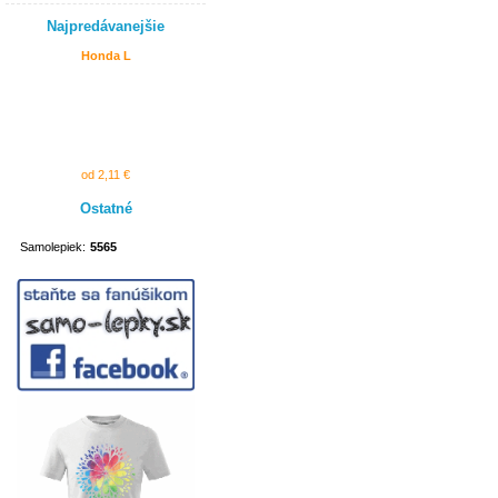
Najpredávanejšie
Honda L
od 2,11 €
Ostatné
Samolepiek:
5565