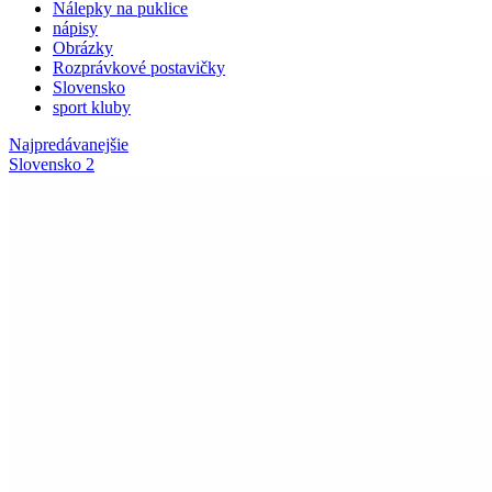
Nálepky na puklice
nápisy
Obrázky
Rozprávkové postavičky
Slovensko
sport kluby
Najpredávanejšie
Slovensko 2