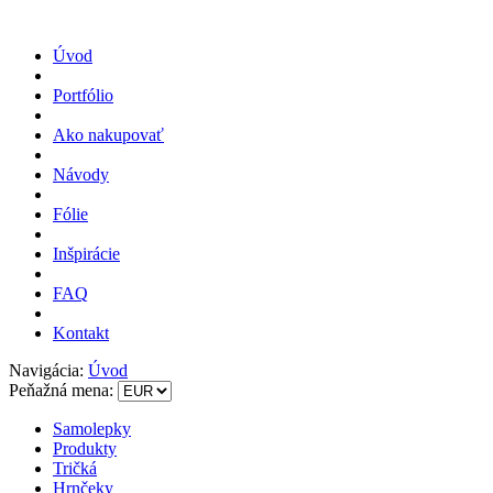
Úvod
Portfólio
Ako nakupovať
Návody
Fólie
Inšpirácie
FAQ
Kontakt
Navigácia:
Úvod
Peňažná mena:
Samolepky
Produkty
Tričká
Hrnčeky