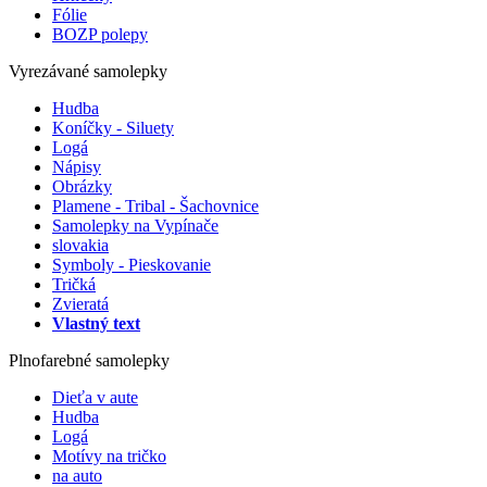
Fólie
BOZP polepy
Vyrezávané samolepky
Hudba
Koníčky - Siluety
Logá
Nápisy
Obrázky
Plamene - Tribal - Šachovnice
Samolepky na Vypínače
slovakia
Symboly - Pieskovanie
Tričká
Zvieratá
Vlastný text
Plnofarebné samolepky
Dieťa v aute
Hudba
Logá
Motívy na tričko
na auto