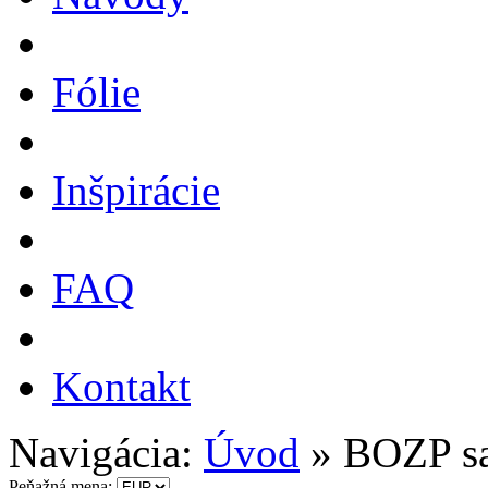
Fólie
Inšpirácie
FAQ
Kontakt
Navigácia:
Úvod
»
BOZP s
Peňažná mena: