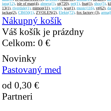
japa
(12)
,
isle of man
(4)
,
almera
(1)
,
ut
(720)
,
pei
(1)
,
fnat
(1)
,
shoc
(5)
,
k
13
(1)
,
riverdale
(1)
,
mimon
(11)
,
wol
(6)
,
wur
(1)
,
music
(116)
,
vt
(62)
,
da
jackas
(2)
,
CB650
(1)
,
ZVOLEN
(2)
,
Elektr
(72)
,
fox factory
(3)
,
arma
(
Nákupný košík
Váš košík je prázdny
Celkom:
0 €
Novinky
Pastovaný med
od 0,30 €
Partneri