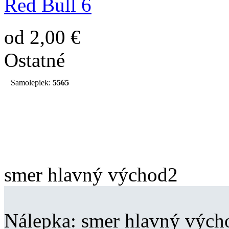
Red Bull 6
od 2,00 €
Ostatné
Samolepiek:
5565
smer hlavný východ2
Nálepka:
smer hlavný vých