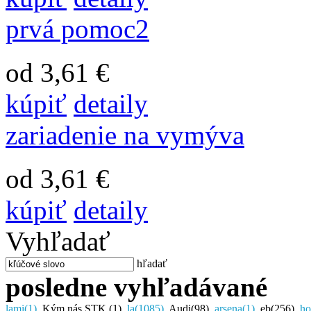
prvá pomoc2
od 3,61 €
kúpiť
detaily
zariadenie na vymýva
od 3,61 €
kúpiť
detaily
Vyhľadať
hľadať
posledne vyhľadávané
lami
(1)
,
Kým nás STK
(1)
,
la
(1085)
,
Audi
(98)
,
arsena
(1)
,
eb
(256)
,
ho