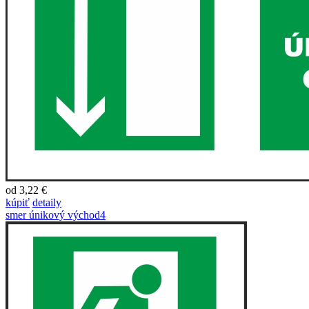
od 3,22 €
kúpiť
detaily
smer únikový východ4