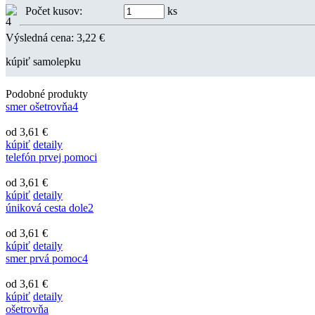
Počet kusov:
ks
Výsledná cena:
3,22
€
kúpiť samolepku
Podobné produkty
smer ošetrovňa4
od 3,61 €
kúpiť
detaily
telefón prvej pomoci
od 3,61 €
kúpiť
detaily
úniková cesta dole2
od 3,61 €
kúpiť
detaily
smer prvá pomoc4
od 3,61 €
kúpiť
detaily
ošetrovňa