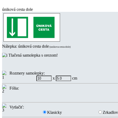
úniková cesta dole
Nálepka:
úniková cesta dole
(unikova-cesta-dole)
Tlačená samolepka s orezom!
Rozmery samolepky:
x
cm
Fólia:
Vytlačiť:
Klasicky
Zrkadlo