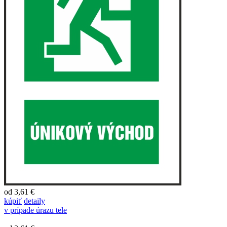
od 3,61 €
kúpiť
detaily
v prípade úrazu tele