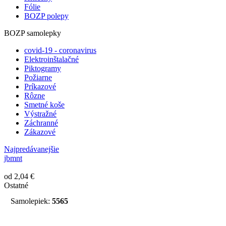
Fólie
BOZP polepy
BOZP samolepky
covid-19 - coronavirus
Elektroinštalačné
Piktogramy
Požiarne
Príkazové
Rôzne
Smetné koše
Výstražné
Záchranné
Zákazové
Najpredávanejšie
jbmnt
od 2,04 €
Ostatné
Samolepiek:
5565