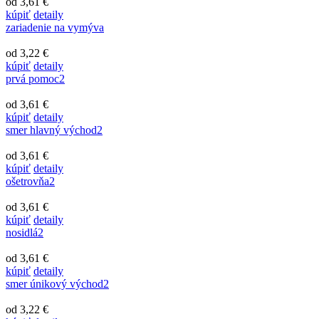
od 3,61 €
kúpiť
detaily
zariadenie na vymýva
od 3,22 €
kúpiť
detaily
prvá pomoc2
od 3,61 €
kúpiť
detaily
smer hlavný východ2
od 3,61 €
kúpiť
detaily
ošetrovňa2
od 3,61 €
kúpiť
detaily
nosidlá2
od 3,61 €
kúpiť
detaily
smer únikový východ2
od 3,22 €