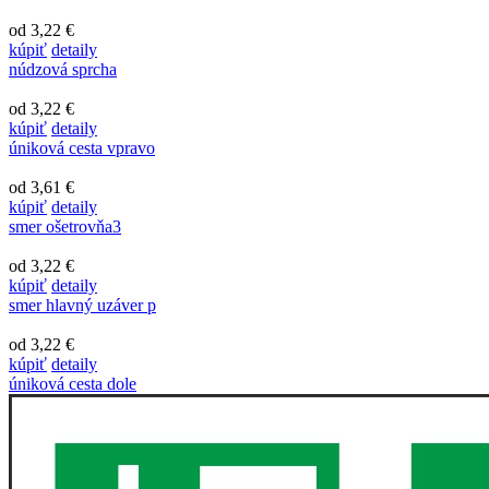
od 3,22 €
kúpiť
detaily
núdzová sprcha
od 3,22 €
kúpiť
detaily
úniková cesta vpravo
od 3,61 €
kúpiť
detaily
smer ošetrovňa3
od 3,22 €
kúpiť
detaily
smer hlavný uzáver p
od 3,22 €
kúpiť
detaily
úniková cesta dole