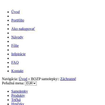
Úvod
Portfólio
Ako nakupovať
Návody
Fólie
Inšpirácie
FAQ
Kontakt
Navigácia:
Úvod
»
BOZP samolepky::
Záchranné
Peňažná mena:
Samolepky
Produkty
Tričká
Hrnčeky