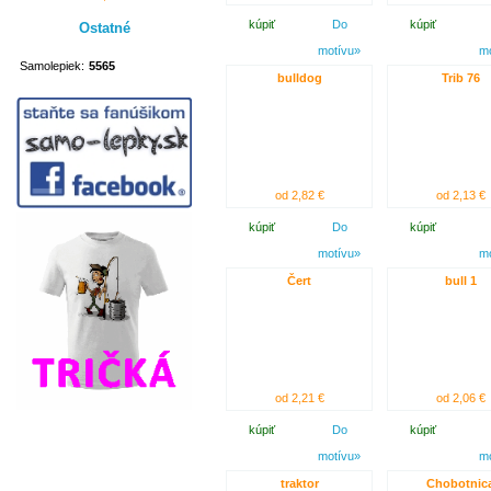
kúpiť
Do
kúpiť
Ostatné
motívu»
m
Samolepiek:
5565
bulldog
Trib 76
od 2,82 €
od 2,13 €
kúpiť
Do
kúpiť
motívu»
m
Čert
bull 1
od 2,21 €
od 2,06 €
kúpiť
Do
kúpiť
motívu»
m
traktor
Chobotnic