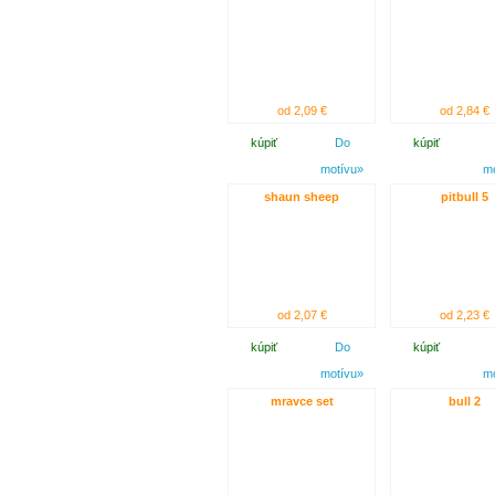
od 2,09 €
od 2,84 €
kúpiť
Do
kúpiť
motívu»
m
shaun sheep
pitbull 5
od 2,07 €
od 2,23 €
kúpiť
Do
kúpiť
motívu»
m
mravce set
bull 2