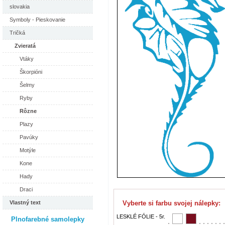
slovakia
Symboly - Pieskovanie
Tričká
Zvieratá
Vtáky
Škorpióni
Šelmy
Ryby
Rôzne
Plazy
Pavúky
Motýle
Kone
Hady
Draci
Vlastný text
Vyberte si farbu svojej nálepky:
LESKLÉ FÓLIE - 5r.
Plnofarebné samolepky