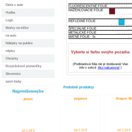
Dieťa v aute
FLUORESCENTNÉ FÓLIE
NAŽEHĽOVACIE FÓLIE
Hudba
Logá
REFLEXNÉ FÓLIE
Motívy na tričko
ŠPECIÁLNE FÓLIE
METALICKÉ FÓLIE
na auto
MATNÉ FÓLIE - 5r.
Nálepky na puklice
nápisy
Vyberte si farbu svojho pozadia:
Obrázky
(Podkladová fólia nie je dodávaná! Viac
Rozprávkové postavičky
info v sekcii
Ako nakupovať
)
Slovensko
sport kluby
Podobné produkty
Najpredávanejšie
pegasus
Dragon 48
jbmnt
od 2,13 €
od 2,24 €
od 2,04 €