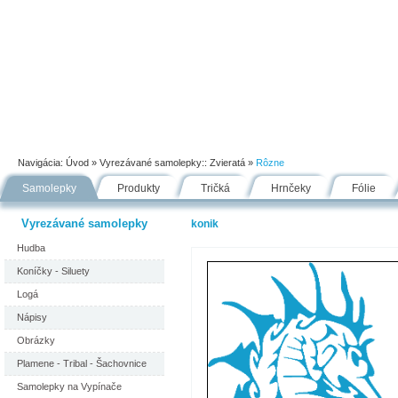
Úvod
Portfólio
Ako nakupovať
Návody
Fólie
Navigácia:
Úvod
» Vyrezávané samolepky::
Zvieratá
»
Rôzne
Samolepky
Produkty
Tričká
Hrnčeky
Fólie
Vyrezávané samolepky
konik
Hudba
Koníčky - Siluety
Logá
Nápisy
Obrázky
Plamene - Tribal - Šachovnice
Samolepky na Vypínače