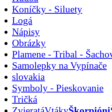
Koníčky - Siluety
Logá
Nápisy
Obrázky
Plamene - Tribal - Šacho
Samolepky na Vypínače
slovakia
Symboly - Pieskovanie
Tričká
Zvieratá
Vtáky
Škorpióni