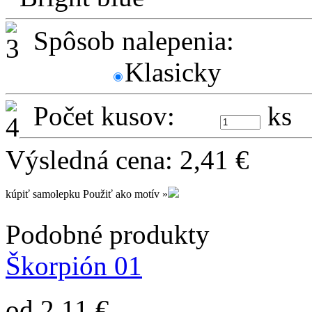
Spôsob nalepenia:
Klasicky
Počet kusov:
ks
Výsledná cena:
2,41
€
kúpiť samolepku
Použiť ako motív »
Podobné produkty
Škorpión 01
od 2,11 €