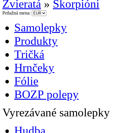
Zvieratá
»
Škorpióni
Peňažná mena:
Samolepky
Produkty
Tričká
Hrnčeky
Fólie
BOZP polepy
Vyrezávané samolepky
Hudba