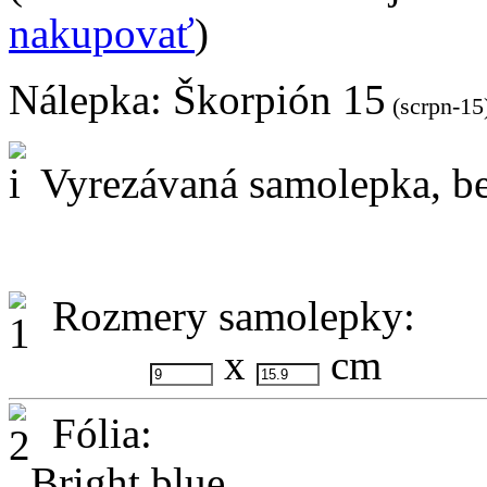
nakupovať
)
Nálepka:
Škorpión 15
(scrpn-15
Vyrezávaná samolepka, be
Rozmery samolepky:
x
cm
Fólia:
Bright blue