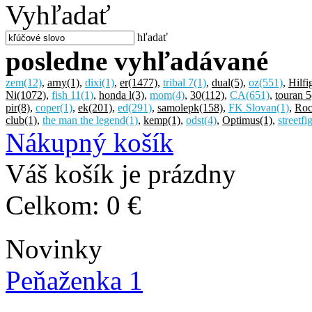
Vyhľadať
hľadať
posledne vyhľadávané
zem
(12)
,
arny
(1)
,
dixi
(1)
,
er
(1477)
,
tribal 7
(1)
,
dual
(5)
,
oz
(551)
,
Hilfi
Ni
(1072)
,
fish 11
(1)
,
honda l
(3)
,
mom
(4)
,
30
(112)
,
CA
(651)
,
touran 5
pir
(8)
,
coper
(1)
,
ek
(201)
,
ed
(291)
,
samolepk
(158)
,
FK Slovan
(1)
,
Roc
club
(1)
,
the man the legend
(1)
,
kemp
(1)
,
odst
(4)
,
Optimus
(1)
,
streetfi
Nákupný košík
Váš košík je prázdny
Celkom:
0 €
Novinky
Peňaženka 1