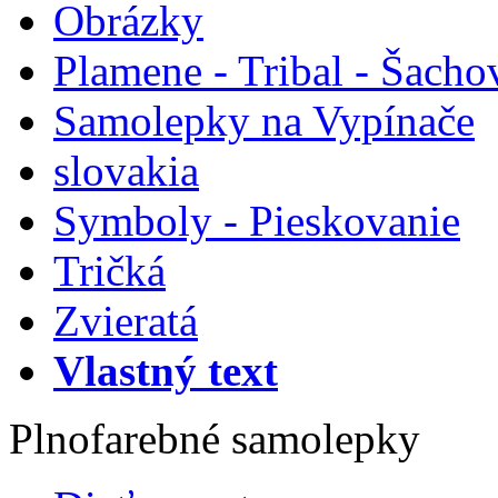
Obrázky
Plamene - Tribal - Šacho
Samolepky na Vypínače
slovakia
Symboly - Pieskovanie
Tričká
Zvieratá
Vlastný text
Plnofarebné samolepky