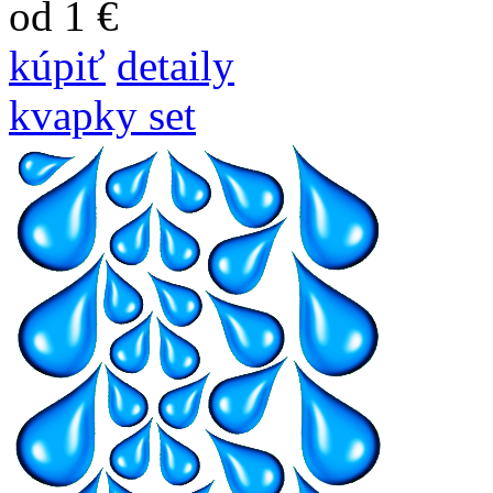
od 1 €
kúpiť
detaily
kvapky set