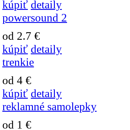
kúpiť
detaily
powersound 2
od 2.7 €
kúpiť
detaily
trenkie
od 4 €
kúpiť
detaily
reklamné samolepky
od 1 €