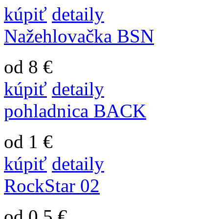
kúpiť
detaily
Nažehlovačka BSN
od 8 €
kúpiť
detaily
pohladnica BACK
od 1 €
kúpiť
detaily
RockStar 02
od 0.5 €