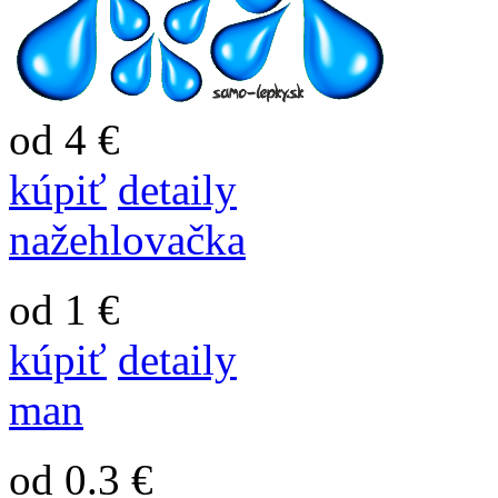
od 4 €
kúpiť
detaily
nažehlovačka
od 1 €
kúpiť
detaily
man
od 0.3 €