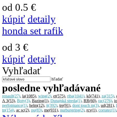
od 0.5 €
kúpiť
detaily
honda set rafik
od 3 €
kúpiť
detaily
Vyhľadať
hľadať
posledne vyhľadávané
renault
(27)
,
la
(1085)
,
wing
(2)
,
et
(575)
,
riba
(1041)
,
kô
(741)
,
za
(315)
,
A 3
(53)
,
Boty
(3)
,
Bazing
(1)
,
Dunajská streda
(1)
,
RR
(60)
,
rac
(276)
,
i
perfotmance
(1)
,
helm
(12)
,
it
(392)
,
tre
(91)
,
dont touch m
(3)
,
ud
(281)
,
tn
(154)
,
ac sc
(2)
,
pu
(83)
,
me
(931)
,
nurburgring
(2)
,
rcv
(1)
,
corratec
(1)