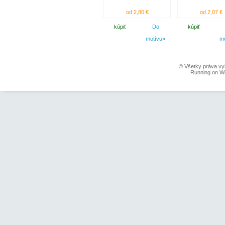
od 2,80 €
od 2,07 €
kúpiť
Do
kúpiť
motívu»
m
© Všetky práva vy
Running on W