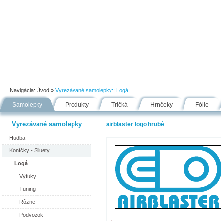
Úvod
Portfólio
Ako nakupovať
Návody
Fólie
Navigácia:
Úvod
»
Vyrezávané samolepky::
Logá
Samolepky
Produkty
Tričká
Hrnčeky
Fólie
Vyrezávané samolepky
airblaster logo hrubé
Hudba
Koníčky - Siluety
Logá
Výfuky
Tuning
Rôzne
Podvozok