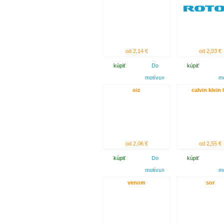
od 2,14 €
od 2,03 €
kúpiť
Do
kúpiť
motívu»
m
oiz
calvin klein 
od 2,06 €
od 2,55 €
kúpiť
Do
kúpiť
motívu»
m
venom
sor