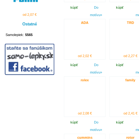
kúpiť
Do
kúpiť
od 2,07 €
motívu»
m
ADA
TRD
Ostatné
Samolepiek:
5565
od 2,02 €
od 2,27 €
kúpiť
Do
kúpiť
motívu»
m
rolex
family
od 2,08 €
od 2,41 €
kúpiť
Do
kúpiť
motívu»
m
cummins
rotor