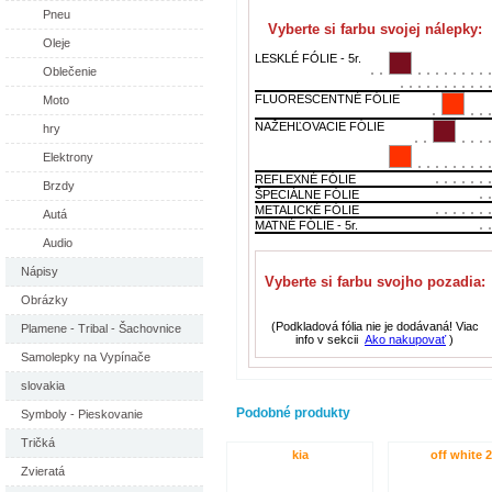
Pneu
Vyberte si farbu svojej nálepky:
Oleje
LESKLÉ FÓLIE - 5r.
Oblečenie
FLUORESCENTNÉ FÓLIE
Moto
NAŽEHĽOVACIE FÓLIE
hry
Elektrony
REFLEXNÉ FÓLIE
Brzdy
ŠPECIÁLNE FÓLIE
METALICKÉ FÓLIE
Autá
MATNÉ FÓLIE - 5r.
Audio
Nápisy
Vyberte si farbu svojho pozadia:
Obrázky
(Podkladová fólia nie je dodávaná! Viac
Plamene - Tribal - Šachovnice
info v sekcii
Ako nakupovať
)
Samolepky na Vypínače
slovakia
Podobné produkty
Symboly - Pieskovanie
Tričká
kia
off white 2
Zvieratá