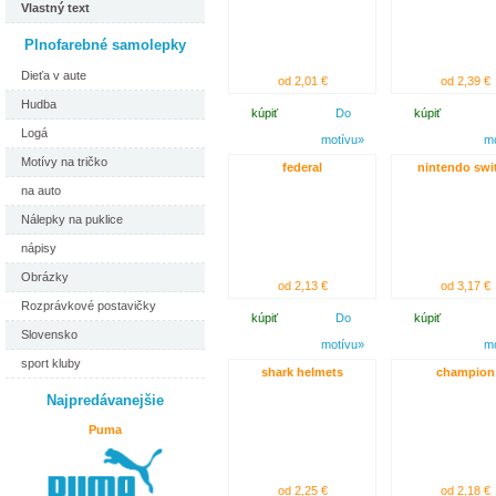
Vlastný text
Plnofarebné samolepky
Dieťa v aute
od 2,01 €
od 2,39 €
Hudba
kúpiť
Do
kúpiť
Logá
motívu»
m
Motívy na tričko
federal
nintendo swi
na auto
Nálepky na puklice
nápisy
Obrázky
od 2,13 €
od 3,17 €
Rozprávkové postavičky
kúpiť
Do
kúpiť
Slovensko
motívu»
m
sport kluby
shark helmets
champion
Najpredávanejšie
Puma
od 2,25 €
od 2,18 €