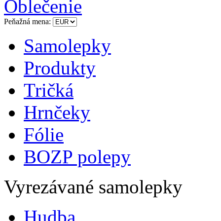
Oblečenie
Peňažná mena:
Samolepky
Produkty
Tričká
Hrnčeky
Fólie
BOZP polepy
Vyrezávané samolepky
Hudba