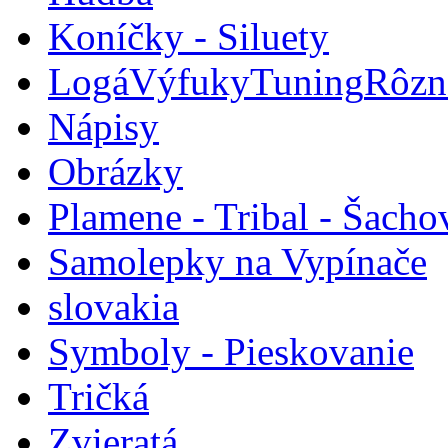
Koníčky - Siluety
Logá
Výfuky
Tuning
Rôzn
Nápisy
Obrázky
Plamene - Tribal - Šacho
Samolepky na Vypínače
slovakia
Symboly - Pieskovanie
Tričká
Zvieratá