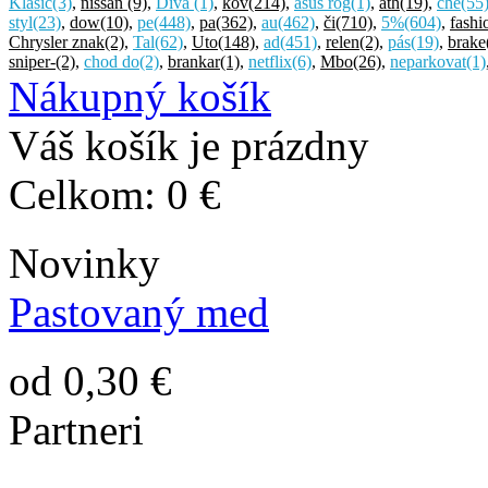
Klasic
(3)
,
nissan
(9)
,
Divá
(1)
,
kov
(214)
,
asus rog
(1)
,
ath
(19)
,
che
(55
styl
(23)
,
dow
(10)
,
pe
(448)
,
pa
(362)
,
au
(462)
,
či
(710)
,
5%
(604)
,
fashi
Chrysler znak
(2)
,
Tal
(62)
,
Uto
(148)
,
ad
(451)
,
relen
(2)
,
pás
(19)
,
brake
sniper-
(2)
,
chod do
(2)
,
brankar
(1)
,
netflix
(6)
,
Mbo
(26)
,
neparkovat
(1)
Nákupný košík
Váš košík je prázdny
Celkom:
0 €
Novinky
Pastovaný med
od 0,30 €
Partneri