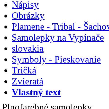
Nápisy
Obrázky
Plamene - Tribal - Šacho
Samolepky na Vypínače
slovakia
Symboly - Pieskovanie
Tričká
Zvieratá
Vlastný text
Plnofarebné samolepky