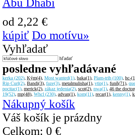
Abu Dhabi
od 2,22 €
kúpiť
Do motívu»
Vyhľadať
hľadať
posledne vyhľadávané
kerka
(202)
,
Kým
(4)
,
Most wanted
(1)
,
baka
(1)
,
Plam-trib
(100)
,
hc-
(1
Rip Curl
(2)
,
Bandi
(3)
,
faze
(3)
,
metalmulisha
(1)
,
vtip
(1)
,
funň
(71)
,
que
pocitac
(1)
,
merick
(2)
,
zákaz jedenia
(2)
,
scot
(2)
,
nwa
(1)
,
46 the doctor
19
(52)
,
mp
(48)
,
Whcl
(230)
,
advan
(1)
,
kom
(11)
,
recar
(1)
,
kenny
(1)
,
k
Nákupný košík
Váš košík je prázdny
Celkom:
0 €