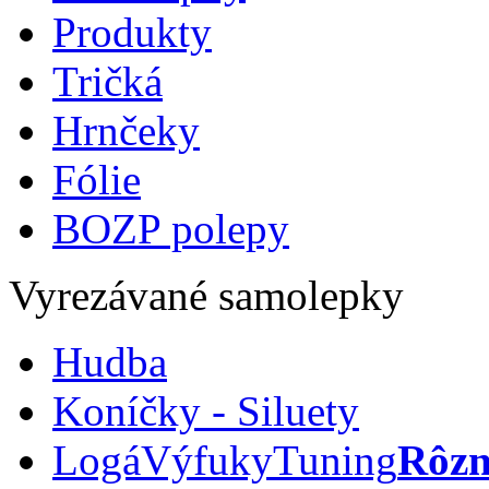
Produkty
Tričká
Hrnčeky
Fólie
BOZP polepy
Vyrezávané samolepky
Hudba
Koníčky - Siluety
Logá
Výfuky
Tuning
Rôzn