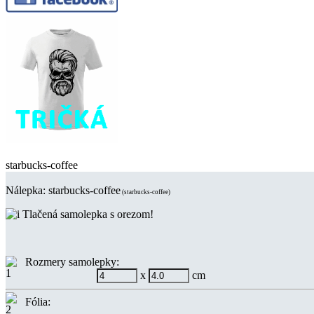
starbucks-coffee
Nálepka:
starbucks-coffee
(starbucks-coffee)
Tlačená samolepka s orezom!
Rozmery samolepky:
x
cm
Fólia: