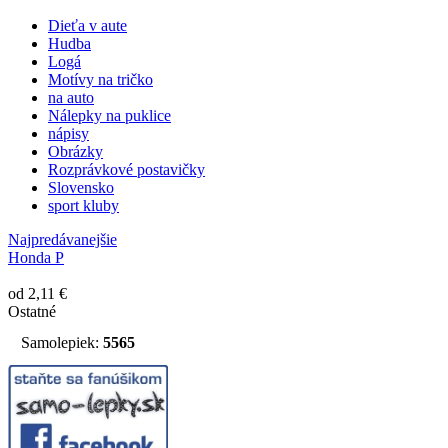
Dieťa v aute
Hudba
Logá
Motívy na tričko
na auto
Nálepky na puklice
nápisy
Obrázky
Rozprávkové postavičky
Slovensko
sport kluby
Najpredávanejšie
Honda P
od 2,11 €
Ostatné
Samolepiek:
5565