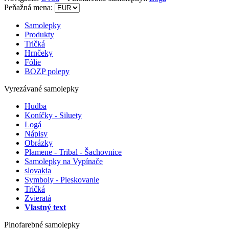
Peňažná mena:
Samolepky
Produkty
Tričká
Hrnčeky
Fólie
BOZP polepy
Vyrezávané samolepky
Hudba
Koníčky - Siluety
Logá
Nápisy
Obrázky
Plamene - Tribal - Šachovnice
Samolepky na Vypínače
slovakia
Symboly - Pieskovanie
Tričká
Zvieratá
Vlastný text
Plnofarebné samolepky