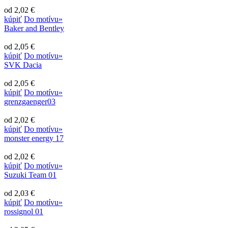
od 2,02 €
kúpiť
Do motívu»
Baker and Bentley
od 2,05 €
kúpiť
Do motívu»
SVK Dacia
od 2,05 €
kúpiť
Do motívu»
grenzgaenger03
od 2,02 €
kúpiť
Do motívu»
monster energy 17
od 2,02 €
kúpiť
Do motívu»
Suzuki Team 01
od 2,03 €
kúpiť
Do motívu»
rossignol 01