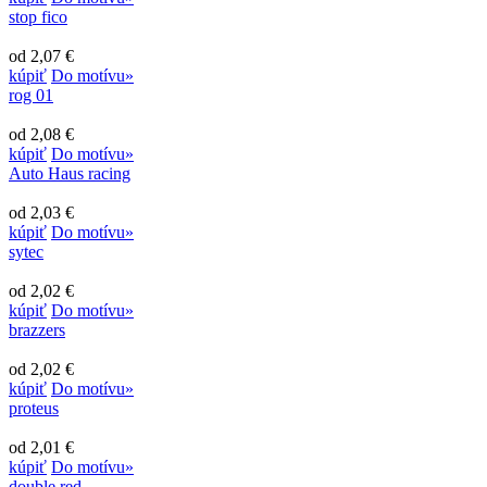
stop fico
od 2,07 €
kúpiť
Do motívu»
rog 01
od 2,08 €
kúpiť
Do motívu»
Auto Haus racing
od 2,03 €
kúpiť
Do motívu»
sytec
od 2,02 €
kúpiť
Do motívu»
brazzers
od 2,02 €
kúpiť
Do motívu»
proteus
od 2,01 €
kúpiť
Do motívu»
double red