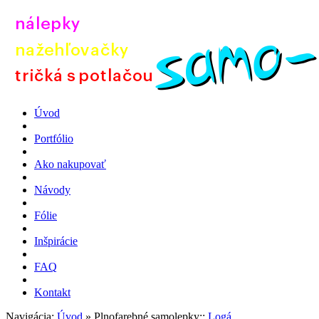
Úvod
Portfólio
Ako nakupovať
Návody
Fólie
Inšpirácie
FAQ
Kontakt
Navigácia:
Úvod
»
Plnofarebné samolepky::
Logá