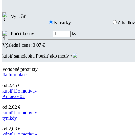
Vytlačiť:
Klasicky
Zrkadlo
Počet kusov:
ks
Výsledná cena:
3,07
€
kúpiť samolepku
Použiť ako motív »
Podobné produkty
fia formula c
od 2,45 €
kúpiť
Do motívu»
Autoexe 02
od 2,02 €
kúpiť
Do motívu»
tynikdy
od 2,03 €
kúpiť
Do motívu»