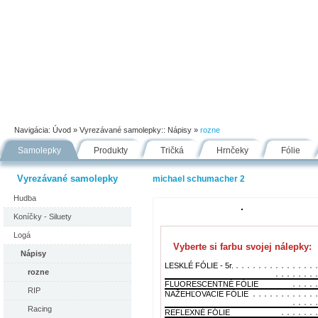
Úvod
Portfólio
Ako nakupovať
Návody
Fólie
Navigácia:
Úvod
» Vyrezávané samolepky::
Nápisy
»
rozne
Samolepky
Produkty
Tričká
Hrnčeky
Fólie
Vyrezávané samolepky
michael schumacher 2
Hudba
Koníčky - Siluety
Logá
Vyberte si farbu svojej nálepky:
Nápisy
LESKLÉ FÓLIE - 5r.
rozne
FLUORESCENTNÉ FÓLIE
RIP
NAŽEHĽOVACIE FÓLIE
Racing
REFLEXNÉ FÓLIE