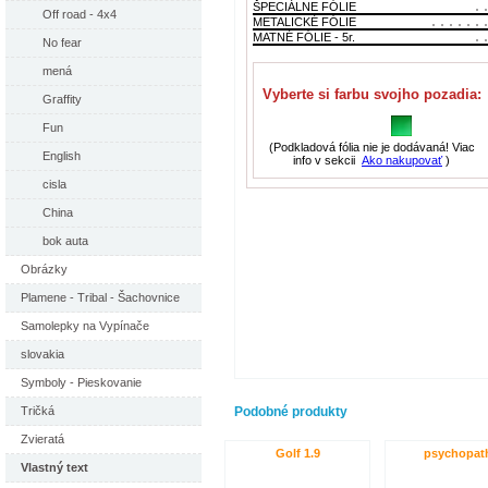
ŠPECIÁLNE FÓLIE
Off road - 4x4
METALICKÉ FÓLIE
MATNÉ FÓLIE - 5r.
No fear
mená
Vyberte si farbu svojho pozadia:
Graffity
Fun
(Podkladová fólia nie je dodávaná! Viac
English
info v sekcii
Ako nakupovať
)
cisla
China
bok auta
Obrázky
Plamene - Tribal - Šachovnice
Samolepky na Vypínače
slovakia
Symboly - Pieskovanie
Tričká
Podobné produkty
Zvieratá
Golf 1.9
psychopat
Vlastný text