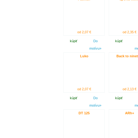
od 2,07 €
od 2,35 €
kúpiť
Do
kúpiť
motívu»
m
Luko
Back to ninet
od 2,07 €
od 2,13 €
kúpiť
Do
kúpiť
motívu»
m
DT 125
ARh+