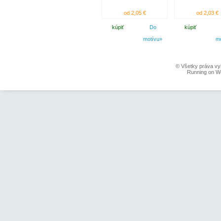
od 2,05 €
od 2,03 €
kúpiť
Do
kúpiť
motívu»
m
© Všetky práva vy
Running on W