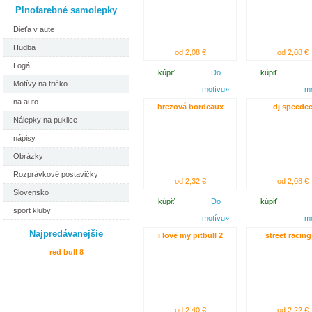
Plnofarebné samolepky
Dieťa v aute
Hudba
od 2,08 €
od 2,08 €
Logá
kúpiť
Do
kúpiť
Motívy na tričko
motívu»
m
na auto
brezová bordeaux
dj speede
Nálepky na puklice
nápisy
Obrázky
Rozprávkové postavičky
od 2,32 €
od 2,08 €
Slovensko
kúpiť
Do
kúpiť
sport kluby
motívu»
m
Najpredávanejšie
i love my pitbull 2
street racing
red bull 8
od 2,40 €
od 2,22 €