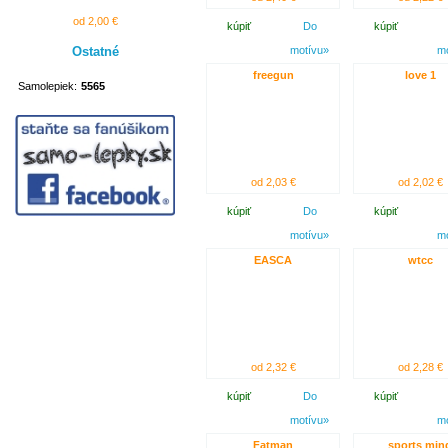
od 2,00 €
kúpiť
Do
kúpiť
Ostatné
motívu»
m
freegun
love 1
Samolepiek:
5565
od 2,03 €
od 2,02 €
kúpiť
Do
kúpiť
motívu»
m
EASCA
wtcc
od 2,32 €
od 2,28 €
kúpiť
Do
kúpiť
motívu»
m
Fatman
sports min