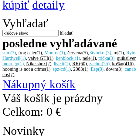
kúpiť
detaily
Vyhľadať
hľadať
posledne vyhľadávané
sum
(7)
,
frog eater
(1)
,
Monroe
(1)
,
červena
(5)
,
štvorkol
(3)
,
mj
(1)
,
Ryt
Hardwell
(1)
,
valve GTI
(1)
,
kenblock
(1)
,
nele
(1)
,
trička
(3)
,
quiksilver
moto gp
(1)
,
Nike shox
(2)
,
live it
(1)
,
RR
(60)
,
zachra
(55)
,
ko%n
(416)
,
hooning is not a crime
(1)
,
spz-cd
(1)
,
2083
(1)
,
Esp
(8)
,
down
(8)
,
canab
cos
(7)
,
Nákupný košík
Váš košík je prázdny
Celkom:
0 €
Novinky