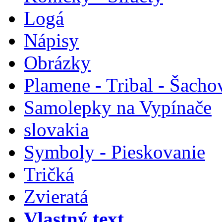
Logá
Nápisy
Obrázky
Plamene - Tribal - Šacho
Samolepky na Vypínače
slovakia
Symboly - Pieskovanie
Tričká
Zvieratá
Vlastný text