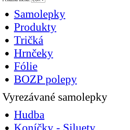
Samolepky
Produkty
Tričká
Hrnčeky
Fólie
BOZP polepy
Vyrezávané samolepky
Hudba
Koníčky - Siluety