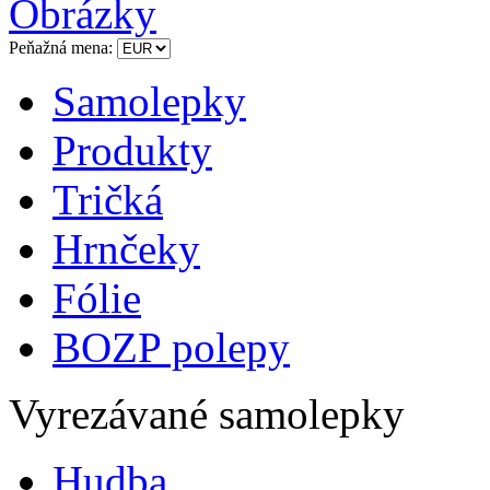
Obrázky
Peňažná mena:
Samolepky
Produkty
Tričká
Hrnčeky
Fólie
BOZP polepy
Vyrezávané samolepky
Hudba