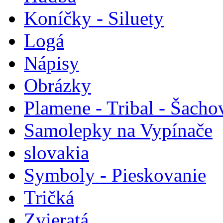
Koníčky - Siluety
Logá
Nápisy
Obrázky
Plamene - Tribal - Šacho
Samolepky na Vypínače
slovakia
Symboly - Pieskovanie
Tričká
Zvieratá