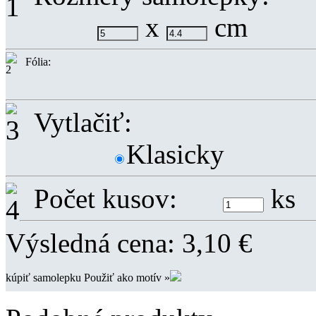
x
cm
Fólia:
Vytlačiť:
Klasicky
Počet kusov:
ks
Výsledná cena:
3,10
€
kúpiť samolepku
Použiť ako motív »