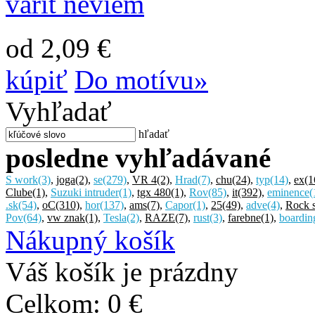
varit neviem
od 2,09 €
kúpiť
Do motívu»
Vyhľadať
hľadať
posledne vyhľadávané
S work
(3)
,
joga
(2)
,
se
(279)
,
VR 4
(2)
,
Hrad
(7)
,
chu
(24)
,
typ
(14)
,
ex
(1
Clube
(1)
,
Suzuki intruder
(1)
,
tgx 480
(1)
,
Rov
(85)
,
it
(392)
,
eminence
(
.sk
(54)
,
oC
(310)
,
hor
(137)
,
ams
(7)
,
Capor
(1)
,
25
(49)
,
adve
(4)
,
Rock 
Pov
(64)
,
vw znak
(1)
,
Tesla
(2)
,
RAZE
(7)
,
rust
(3)
,
farebne
(1)
,
boardin
Nákupný košík
Váš košík je prázdny
Celkom:
0 €