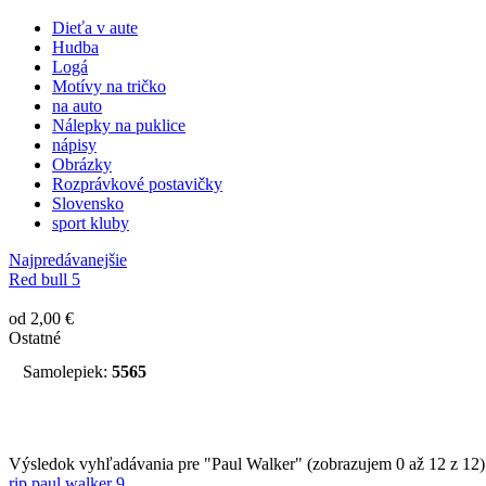
Dieťa v aute
Hudba
Logá
Motívy na tričko
na auto
Nálepky na puklice
nápisy
Obrázky
Rozprávkové postavičky
Slovensko
sport kluby
Najpredávanejšie
Red bull 5
od 2,00 €
Ostatné
Samolepiek:
5565
Výsledok vyhľadávania pre "Paul Walker" (zobrazujem 0 až 12 z 12)
rip paul walker 9