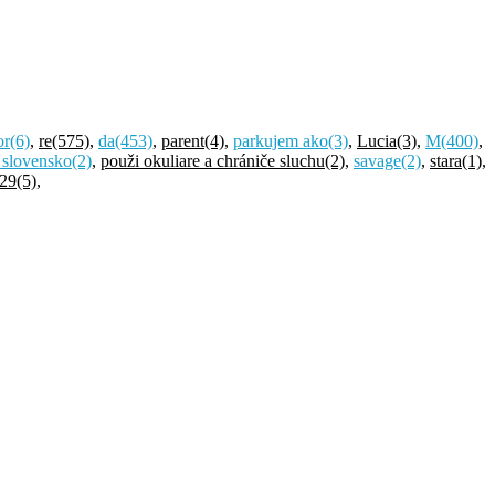
or
(6)
,
re
(575)
,
da
(453)
,
parent
(4)
,
parkujem ako
(3)
,
Lucia
(3)
,
M
(400)
,
 slovensko
(2)
,
použi okuliare a chrániče sluchu
(2)
,
savage
(2)
,
stara
(1)
,
29
(5)
,