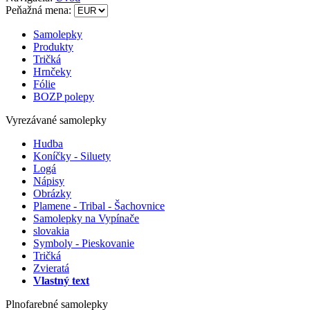
Peňažná mena:
Samolepky
Produkty
Tričká
Hrnčeky
Fólie
BOZP polepy
Vyrezávané samolepky
Hudba
Koníčky - Siluety
Logá
Nápisy
Obrázky
Plamene - Tribal - Šachovnice
Samolepky na Vypínače
slovakia
Symboly - Pieskovanie
Tričká
Zvieratá
Vlastný text
Plnofarebné samolepky