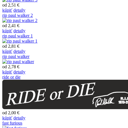
od 2,51 €
kúpiť
detaily
rip paul walker 2
od 2,41 €
kúpiť
detaily
rip paul walker 1
od 2,81 €
kúpiť
detaily
rip paul walker
od 2,78 €
kúpiť
detaily
ride or die
od 2,00 €
kúpiť
detaily
fast furious