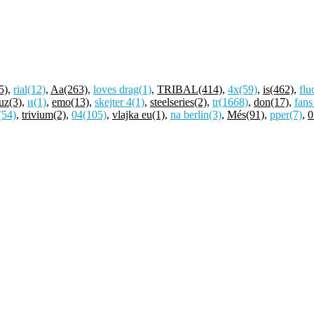
5)
,
rial
(12)
,
Aa
(263)
,
loves drag
(1)
,
TRIBAL
(414)
,
4x
(59)
,
is
(462)
,
flu
uz
(3)
,
и
(1)
,
emo
(13)
,
skejter 4
(1)
,
steelseries
(2)
,
tr
(1668)
,
don
(17)
,
fans
(54)
,
trivium
(2)
,
04
(105)
,
vlajka eu
(1)
,
na berlin
(3)
,
Més
(91)
,
pper
(7)
,
0