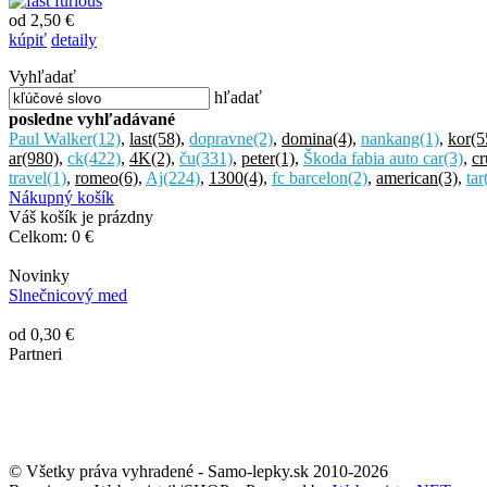
od 2,50 €
kúpiť
detaily
Vyhľadať
hľadať
posledne vyhľadávané
Paul Walker
(12)
,
last
(58)
,
dopravne
(2)
,
domina
(4)
,
nankang
(1)
,
kor
(5
ar
(980)
,
ck
(422)
,
4K
(2)
,
ču
(331)
,
peter
(1)
,
Škoda fabia auto car
(3)
,
cr
travel
(1)
,
romeo
(6)
,
Aj
(224)
,
1300
(4)
,
fc barcelon
(2)
,
american
(3)
,
tar
Nákupný košík
Váš košík je prázdny
Celkom:
0 €
Novinky
Slnečnicový med
od 0,30 €
Partneri
© Všetky práva vyhradené - Samo-lepky.sk 2010-2026