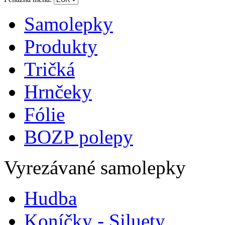
Samolepky
Produkty
Tričká
Hrnčeky
Fólie
BOZP polepy
Vyrezávané samolepky
Hudba
Koníčky - Siluety