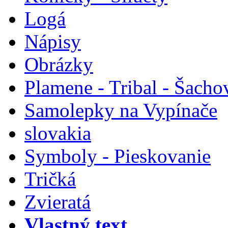
Logá
Nápisy
Obrázky
Plamene - Tribal - Šacho
Samolepky na Vypínače
slovakia
Symboly - Pieskovanie
Tričká
Zvieratá
Vlastný text