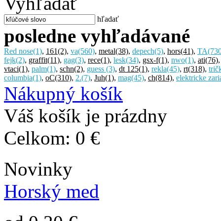
Vyhľadať
hľadať
posledne vyhľadávané
Red nose
(1)
,
161
(2)
,
va
(560)
,
metal
(38)
,
depech
(5)
,
hors
(41)
,
TA
(73
fejk
(2)
,
graffit
(11)
,
gag
(3)
,
rece
(1)
,
lesk
(34)
,
gsx-f
(1)
,
nwo
(1)
,
ati
(76)
vtaci
(1)
,
palm
(1)
,
schn
(2)
,
guess
(3)
,
dt 125
(1)
,
rekla
(45)
,
rt
(318)
,
trič
columbia
(1)
,
oC
(310)
,
2.
(7)
,
Juh
(1)
,
mag
(45)
,
ch
(814)
,
elektricke zar
Nákupný košík
Váš košík je prázdny
Celkom:
0 €
Novinky
Horský med