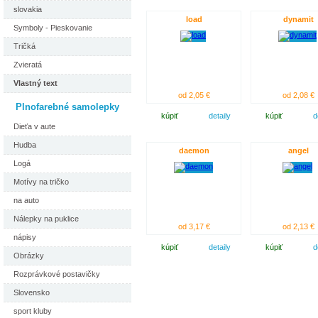
slovakia
load
dynamit
Symboly - Pieskovanie
Tričká
Zvieratá
Vlastný text
od 2,05 €
od 2,08 €
Plnofarebné samolepky
kúpiť
detaily
kúpiť
d
Dieťa v aute
Hudba
daemon
angel
Logá
Motívy na tričko
na auto
Nálepky na puklice
od 3,17 €
od 2,13 €
nápisy
kúpiť
detaily
kúpiť
d
Obrázky
Rozprávkové postavičky
Slovensko
sport kluby