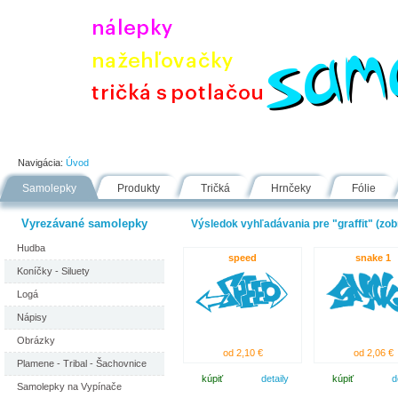
Úvod
Portfólio
Ako nakupovať
Návody
Fólie
Navigácia:
Úvod
Samolepky
Produkty
Tričká
Hrnčeky
Fólie
Vyrezávané samolepky
Výsledok vyhľadávania pre "graffit" (zob
Hudba
speed
snake 1
Koníčky - Siluety
Logá
Nápisy
Obrázky
od 2,10 €
od 2,06 €
Plamene - Tribal - Šachovnice
kúpiť
detaily
kúpiť
d
Samolepky na Vypínače