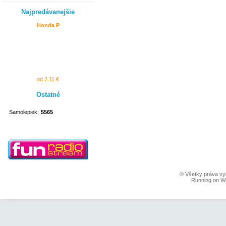
Najpredávanejšie
Honda P
od 2,11 €
Ostatné
Samolepiek:
5565
© Všetky práva vy
Running on W