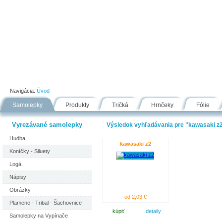
Úvod
Portfólio
Ako nakupovať
Návody
Fólie
Navigácia:
Úvod
Samolepky
Produkty
Tričká
Hrnčeky
Fólie
Vyrezávané samolepky
Výsledok vyhľadávania pre "kawasaki z2"
Hudba
kawasaki z2
Koníčky - Siluety
Logá
Nápisy
Obrázky
od 2,03 €
Plamene - Tribal - Šachovnice
kúpiť
detaily
Samolepky na Vypínače