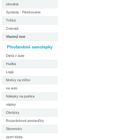
slovakia
Symboly - Pieskovanie
Tričká
Zvieratá
Vlastný text
Plnofarebné samolepky
Dieťa v aute
Hudba
Logá
Motívy na tričko
na auto
Nálepky na puklice
nápisy
Obrázky
Rozprávkové postavičky
Slovensko
sport kluby