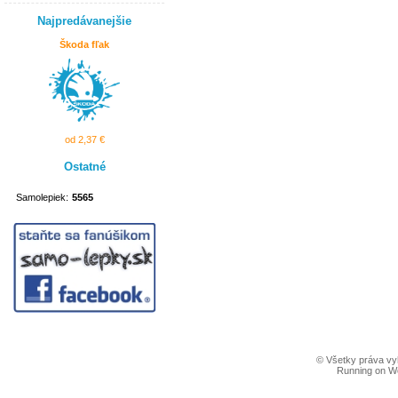
Najpredávanejšie
Škoda fľak
od 2,37 €
Ostatné
Samolepiek:
5565
© Všetky práva vy
Running on W