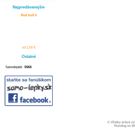
Najpredávanejšie
Red bull 5
od 2,00 €
Ostatné
Samolepiek:
5565
© Všetky práva vy
Running on W