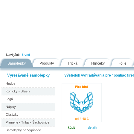
Úvod
Portfólio
Ako nakupovať
Návody
Fólie
Navigácia:
Úvod
Samolepky
Produkty
Tričká
Hrnčeky
Fólie
Vyrezávané samolepky
Výsledok vyhľadávania pre "pontiac fireb
Hudba
Fire bird
Koníčky - Siluety
Logá
Nápisy
Obrázky
od 4,40 €
Plamene - Tribal - Šachovnice
kúpiť
detaily
Samolepky na Vypínače