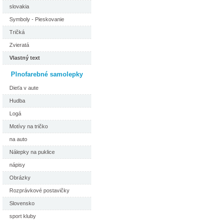
slovakia
Symboly - Pieskovanie
Tričká
Zvieratá
Vlastný text
Plnofarebné samolepky
Dieťa v aute
Hudba
Logá
Motívy na tričko
na auto
Nálepky na puklice
nápisy
Obrázky
Rozprávkové postavičky
Slovensko
sport kluby