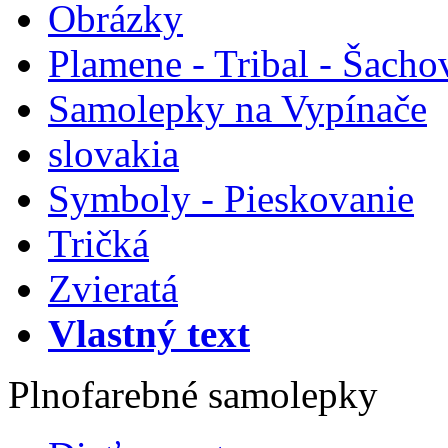
Obrázky
Plamene - Tribal - Šacho
Samolepky na Vypínače
slovakia
Symboly - Pieskovanie
Tričká
Zvieratá
Vlastný text
Plnofarebné samolepky