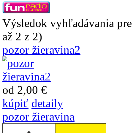
Výsledok vyhľadávania pre 
až 2 z 2)
pozor žieravina2
od 2,00 €
kúpiť
detaily
pozor žieravina