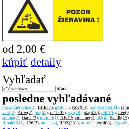
od 2,00 €
kúpiť
detaily
Vyhľadať
hľadať
posledne vyhľadávané
pozor žieravina
(2)
,
BLI
(17)
,
gesto
(1)
,
Rov
(85)
,
honda moto
(34)
,
ram
varit
(2)
,
Arov
(4)
,
bra
(65)
,
ra
(1207)
,
výr
(48)
,
pla
(416)
,
OFA
(6)
,
free
(9
sobota
(2)
,
Darca
(2)
,
tiesto 3
(1)
,
ABT Sportsline
(3)
,
oki
(4)
,
Svadb
(15)
Ribal
(1041)
,
126
(3)
,
aniel
(14)
,
ROZ
(231)
,
nord
(1)
,
ter
(408)
,
de
(446)