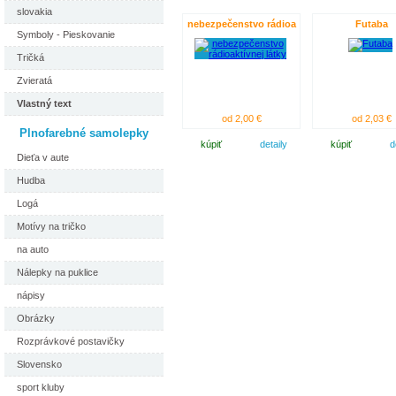
slovakia
nebezpečenstvo rádioa
Futaba
Symboly - Pieskovanie
Tričká
Zvieratá
Vlastný text
od 2,00 €
od 2,03 €
Plnofarebné samolepky
kúpiť
detaily
kúpiť
d
Dieťa v aute
Hudba
Logá
Motívy na tričko
na auto
Nálepky na puklice
nápisy
Obrázky
Rozprávkové postavičky
Slovensko
sport kluby