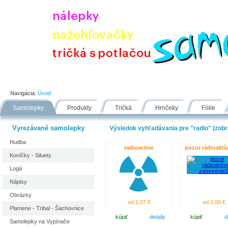
Úvod
Portfólio
Ako nakupovať
Návody
Fólie
Navigácia:
Úvod
Samolepky
Produkty
Tričká
Hrnčeky
Fólie
Vyrezávané samolepky
Výsledok vyhľadávania pre "radio" (zobra
Hudba
radioactive
pozor rádioaktí
Koníčky - Siluety
Logá
Nápisy
Obrázky
od 2,07 €
od 2,00 €
Plamene - Tribal - Šachovnice
kúpiť
detaily
kúpiť
d
Samolepky na Vypínače