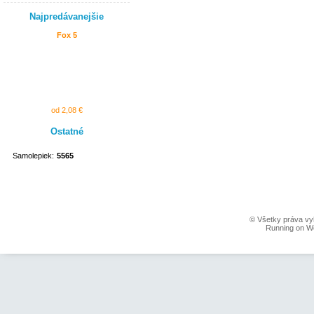
Najpredávanejšie
Fox 5
od 2,08 €
Ostatné
Samolepiek:
5565
© Všetky práva vy
Running on W