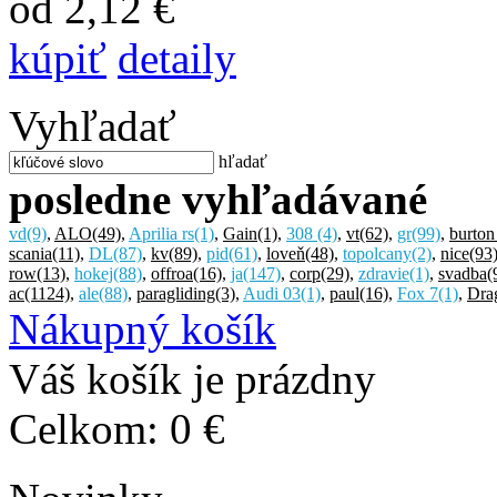
od 2,12 €
kúpiť
detaily
Vyhľadať
hľadať
posledne vyhľadávané
vd
(9)
,
ALO
(49)
,
Aprilia rs
(1)
,
Gain
(1)
,
308
(4)
,
vt
(62)
,
gr
(99)
,
burton
scania
(11)
,
DL
(87)
,
kv
(89)
,
pid
(61)
,
loveň
(48)
,
topolcany
(2)
,
nice
(93
row
(13)
,
hokej
(88)
,
offroa
(16)
,
ja
(147)
,
corp
(29)
,
zdravie
(1)
,
svadba
(
ac
(1124)
,
ale
(88)
,
paragliding
(3)
,
Audi 03
(1)
,
paul
(16)
,
Fox 7
(1)
,
Dra
Nákupný košík
Váš košík je prázdny
Celkom:
0 €