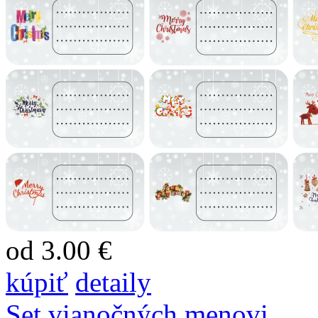
od 3.00 €
kúpiť
detaily
Set vianočných menovi