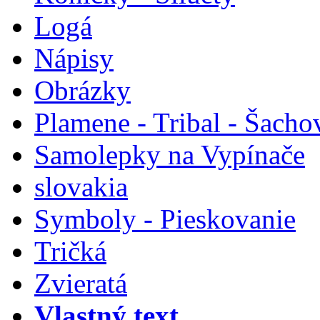
Logá
Nápisy
Obrázky
Plamene - Tribal - Šacho
Samolepky na Vypínače
slovakia
Symboly - Pieskovanie
Tričká
Zvieratá
Vlastný text