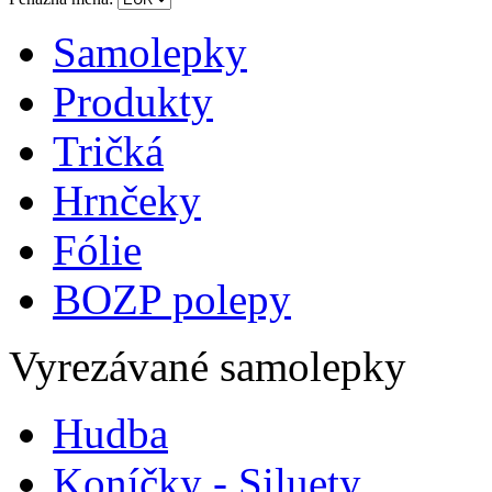
Samolepky
Produkty
Tričká
Hrnčeky
Fólie
BOZP polepy
Vyrezávané samolepky
Hudba
Koníčky - Siluety