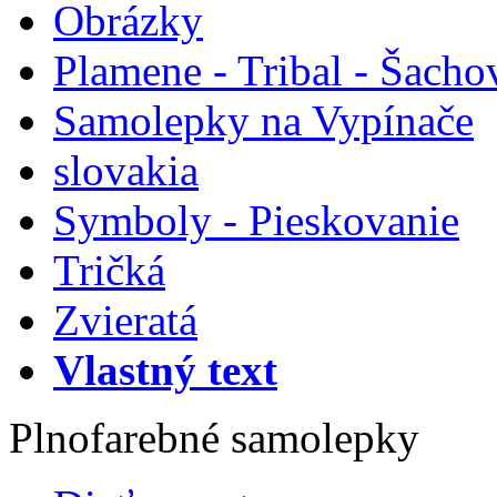
Obrázky
Plamene - Tribal - Šacho
Samolepky na Vypínače
slovakia
Symboly - Pieskovanie
Tričká
Zvieratá
Vlastný text
Plnofarebné samolepky