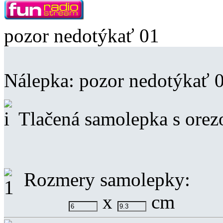
pozor nedotýkať 01
Nálepka:
pozor nedotýkať 
Tlačená samolepka s ore
Rozmery samolepky:
x
cm