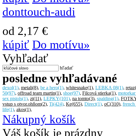
donttouch-audi
od 2,17 €
kúpiť
Do motívu»
Vyhľadať
hľadať
posledne vyhľadávané
dexol
(1)
,
metali
(8)
,
be a hero
(1)
,
whitesnake
(1)
,
LEBKA 08
(1)
,
retaz
50
(97)
,
offroad team martin
(1)
,
shoe
(97)
,
Filcová stierka
(1)
,
motorkar
sex pistols
(1)
,
zt
(11)
,
LEPKY
(101)
,
na tomto
(3)
,
spalding
(1)
,
FOTK
vstup s otvor.ohňom
(2)
,
Ti
(424)
,
Ke
(655)
,
Direct
(1)
,
oC
(310)
,
french
life
(1)
,
akos
(1)
,
Nákupný košík
Váš košík je prázdny