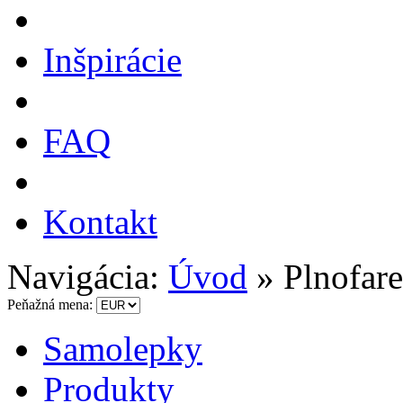
Inšpirácie
FAQ
Kontakt
Navigácia:
Úvod
»
Plnofar
Peňažná mena:
Samolepky
Produkty