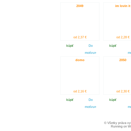
2049
im lovin it
od 2,37 €
od 2,28 €
kúpiť
Do
kúpiť
motívu»
m
domo
2050
od 2,16 €
od 2,30 €
kúpiť
Do
kúpiť
motívu»
m
© Všetky práva vy
Running on W