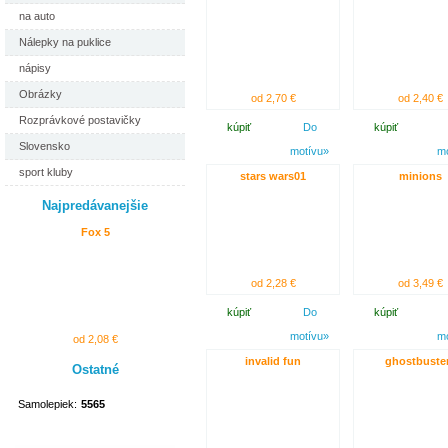
na auto
Nálepky na puklice
nápisy
Obrázky
od 2,70 €
od 2,40 €
Rozprávkové postavičky
kúpiť
Do
kúpiť
Slovensko
motívu»
m
sport kluby
stars wars01
minions
Najpredávanejšie
Fox 5
od 2,28 €
od 3,49 €
kúpiť
Do
kúpiť
motívu»
m
od 2,08 €
invalid fun
ghostbuste
Ostatné
Samolepiek:
5565