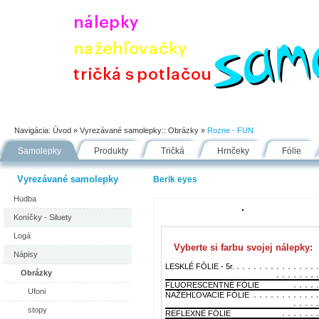
Úvod
Portfólio
Ako nakupovať
Návody
Fólie
Navigácia:
Úvod
» Vyrezávané samolepky::
Obrázky
»
Rozne - FUN
Samolepky
Produkty
Tričká
Hrnčeky
Fólie
Vyrezávané samolepky
Berik eyes
Hudba
Koníčky - Siluety
Logá
Vyberte si farbu svojej nálepky:
Nápisy
LESKLÉ FÓLIE - 5r.
Obrázky
FLUORESCENTNÉ FÓLIE
Ufoni
NAŽEHĽOVACIE FÓLIE
stopy
REFLEXNÉ FÓLIE