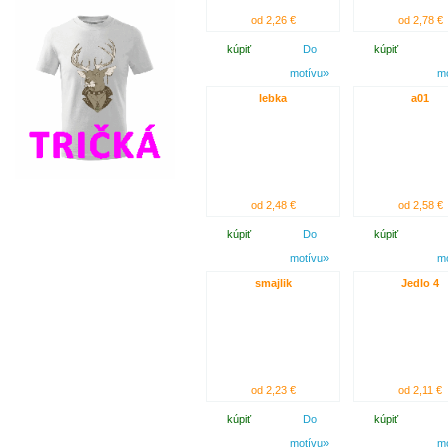
od 2,26 €
od 2,78 €
kúpiť
Do
kúpiť
motívu»
m
lebka
a01
od 2,48 €
od 2,58 €
kúpiť
Do
kúpiť
motívu»
m
smajlik
Jedlo 4
od 2,23 €
od 2,11 €
kúpiť
Do
kúpiť
motívu»
m