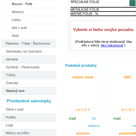
ŠPECIÁLNE FÓLIE
Rozne - FUN
METALICKÉ FÓLIE
Motorky
MATNÉ FÓLIE - 5r.
Lebky
deti v aute
Vyberte si farbu svojho pozadia:
Autá
(Podkladová fólia nie je dodávaná! Viac
Plamene - Tribal - Šachovnice
info v sekcii
Ako nakupovať
)
Samolepky na Vypínače
slovakia
Podobné produkty
Symboly - Pieskovanie
Tričká
engine check
Dj01
Zvieratá
Vlastný text
Plnofarebné samolepky
Dieťa v aute
od 2,07 €
od 2,35 €
Hudba
kúpiť
Do
kúpiť
Logá
motívu»
m
Motívy na tričko
monster
jasterica44