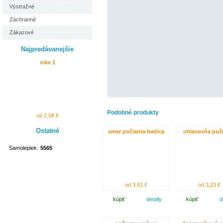
Výstražné
Záchranné
Zákazové
Najpredávanejšie
nike 1
Podobné produkty
od 2,08 €
Ostatné
smer požiarna hadica
ohlasovňa pož
Samolepiek:
5565
od 3,61 €
od 3,23 €
kúpiť
detaily
kúpiť
d