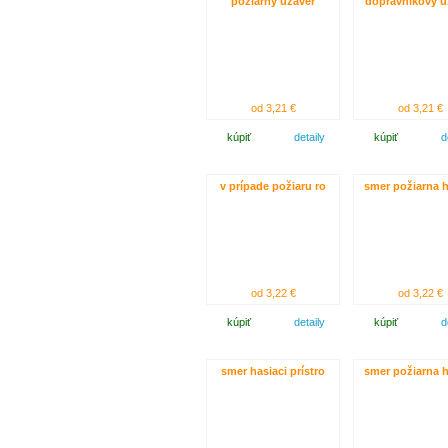
požiarny uzáver
dopravníkový u
od 3,21 €
od 3,21 €
kúpiť
detaily
kúpiť
d
v prípade požiaru ro
smer požiarna 
od 3,22 €
od 3,22 €
kúpiť
detaily
kúpiť
d
smer hasiaci prístro
smer požiarna 