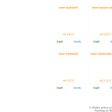
smer hydrant5
smer hasiace pr
od 3,61 €
od 3,22 €
kúpiť
detaily
kúpiť
d
smer hydrant4
smer ohlasovňa
od 3,22 €
od 3,22 €
kúpiť
detaily
kúpiť
d
© Všetky práva vy
Running on W