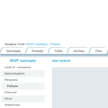
Úvod
Portfólio
Ako nakupovať
Návody
Fólie
Navigácia:
Úvod
»
BOZP samolepky::
Požiarne
Samolepky
Produkty
Tričká
Hrnčeky
Fólie
BOZP samolepky
smer hydrant
covid-19 - coronavirus
Elektroinštalačné
Piktogramy
Požiarne
Príkazové
Rôzne
Smetné koše