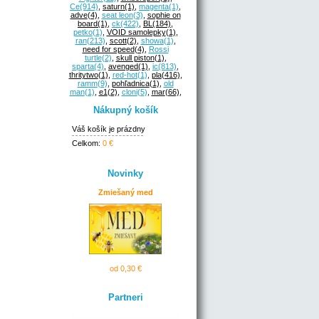
Ce
(914)
,
saturn
(1)
,
magenta
(1)
,
adve
(4)
,
seat leon
(3)
,
sophie on
board
(1)
,
ck
(422)
,
BL
(184)
,
petko
(1)
,
VOID samolepky
(1)
,
ran
(213)
,
scott
(2)
,
showa
(1)
,
need for speed
(4)
,
Rossi
turtle
(2)
,
skull piston
(1)
,
sparta
(4)
,
avenged
(1)
,
ic
(813)
,
thritytwo
(1)
,
red-hot
(1)
,
pla
(416)
,
ramm
(9)
,
pohľadnica
(1)
,
old
man
(1)
,
e1
(2)
,
cloni
(5)
,
mar
(66)
,
Nákupný košík
Váš košík je prázdny
Celkom:
0 €
Novinky
Zmiešaný med
od 0,30 €
Partneri