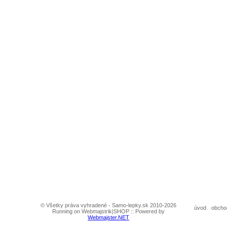
© Všetky práva vyhradené - Samo-lepky.sk 2010-2026
úvod
obcho
Running on Webmajstrik|SHOP :: Powered by
Webmajster.NET