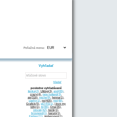
Prihlásenie | Registrácia
Peňažná mena:
Vyhľadať
hľadať
posledne vyhľadávané
lienka
(2)
,
Ulldog
(3)
,
and
(85)
,
crazy
(4)
,
new holland
(3)
,
ap
(316)
,
miche
(9)
,
henna
(1)
,
ciarky
(1)
,
no
(405)
,
mp
(48)
,
Grafick
(5)
,
gt3 RS
(1)
,
i love my
kitty
(1)
,
tk
(86)
,
Ona
(35)
,
slovak
(42)
,
berik
(1)
,
brospeed
(1)
,
barum
(1)
,
Fighter
(11)
,
timbersport
(1)
,