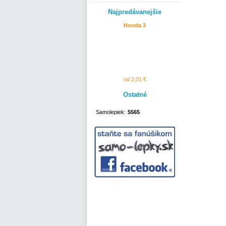
Najpredávanejšie
Honda 3
od 2,01 €
Ostatné
Samolepiek:
5565