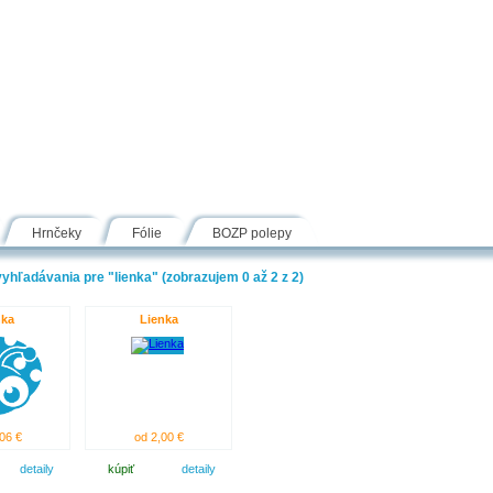
Návody
Fólie
Inšpirácie
FAQ
Kontakt
Hrnčeky
Fólie
BOZP polepy
yhľadávania pre "lienka" (zobrazujem 0 až 2 z 2)
nka
Lienka
06 €
od 2,00 €
detaily
kúpiť
detaily