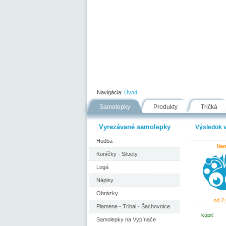
Úvod
Portfólio
Ako nakupovať
Navigácia:
Úvod
Samolepky
Produkty
Tričká
Vyrezávané samolepky
Výsledok v
Hudba
lie
Koníčky - Siluety
Logá
Nápisy
Obrázky
od 2,
Plamene - Tribal - Šachovnice
kúpiť
Samolepky na Vypínače