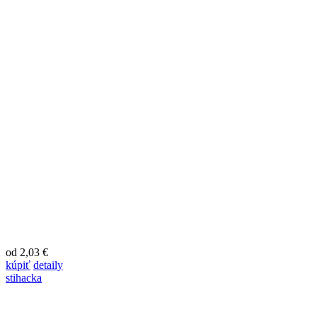
od 2,03 €
kúpiť
detaily
stihacka