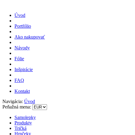
Úvod
Portfólio
Ako nakupovať
Návody
Fólie
Inšpirácie
FAQ
Kontakt
Navigácia:
Úvod
Peňažná mena:
Samolepky
Produkty
Tričká
Hrnčeky