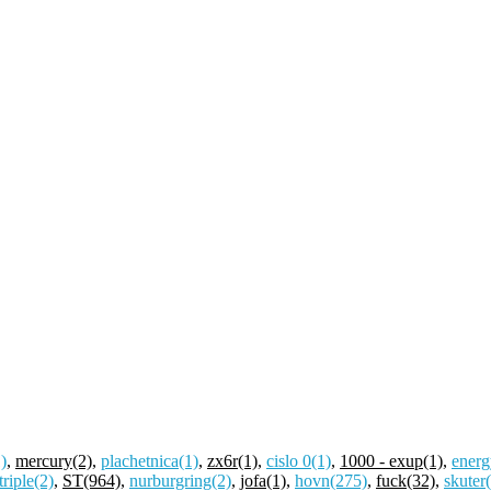
)
,
mercury
(2)
,
plachetnica
(1)
,
zx6r
(1)
,
cislo 0
(1)
,
1000 - exup
(1)
,
energ
riple
(2)
,
ST
(964)
,
nurburgring
(2)
,
jofa
(1)
,
hovn
(275)
,
fuck
(32)
,
skuter