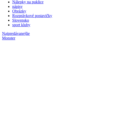
Nálepky na puklice
nápisy
Obrázky
Rozprávkové postavičky
Slovensko
sport kluby
Najpredávanejšie
Monster