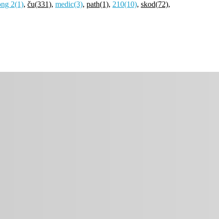
ong 2
(1)
,
ču
(331)
,
medic
(3)
,
path
(1)
,
210
(10)
,
skod
(72)
,