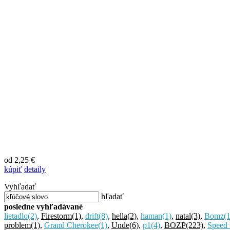
od 2,25 €
kúpiť
detaily
Vyhľadať
hľadať
posledne vyhľadávané
lietadlo
(2)
,
Firestorm
(1)
,
drift
(8)
,
hella
(2)
,
haman
(1)
,
natal
(3)
,
Bomz
(1
problem
(1)
,
Grand Cherokee
(1)
,
Unde
(6)
,
p1
(4)
,
BOZP
(223)
,
Speed t