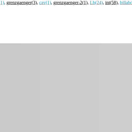
(1)
,
grenzgaenger
(3)
,
cav
(1)
,
grenzgaenger-2
(1)
,
Lb
(24)
,
int
(58)
,
billab