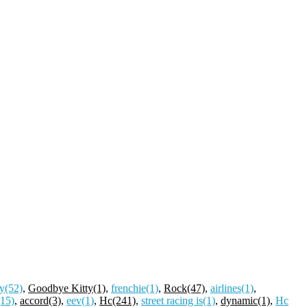
y
(52)
,
Goodbye Kitty
(1)
,
frenchie
(1)
,
Rock
(47)
,
airlines
(1)
,
(15)
,
accord
(3)
,
eev
(1)
,
Hc
(241)
,
street racing is
(1)
,
dynamic
(1)
,
Hc