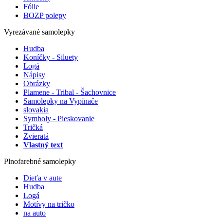
Fólie
BOZP polepy
Vyrezávané samolepky
Hudba
Koníčky - Siluety
Logá
Nápisy
Obrázky
Plamene - Tribal - Šachovnice
Samolepky na Vypínače
slovakia
Symboly - Pieskovanie
Tričká
Zvieratá
Vlastný text
Plnofarebné samolepky
Dieťa v aute
Hudba
Logá
Motívy na tričko
na auto