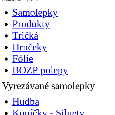
Samolepky
Produkty
Tričká
Hrnčeky
Fólie
BOZP polepy
Vyrezávané samolepky
Hudba
Koníčky - Siluety