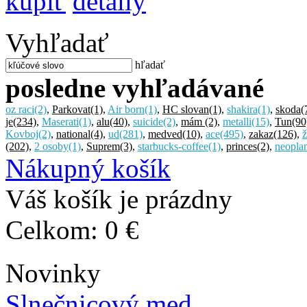
kúpiť
detaily
Vyhľadať
hľadať
posledne vyhľadávané
oz raci
(2)
,
Parkovat
(1)
,
Air born
(1)
,
HC slovan
(1)
,
shakira
(1)
,
skoda
(
je
(234)
,
Maserati
(1)
,
alu
(40)
,
suicide
(2)
,
mám
(2)
,
metalli
(15)
,
Tun
(90
Kovboj
(2)
,
national
(4)
,
ud
(281)
,
medved
(10)
,
ace
(495)
,
zakaz
(126)
,
ž
(202)
,
2 osoby
(1)
,
Suprem
(3)
,
starbucks-coffee
(1)
,
princes
(2)
,
neopla
Nákupný košík
Váš košík je prázdny
Celkom:
0 €
Novinky
Slnečnicový med