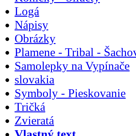
Logá
Nápisy
Obrázky
Plamene - Tribal - Šacho
Samolepky na Vypínače
slovakia
Symboly - Pieskovanie
Tričká
Zvieratá
Vlastný text