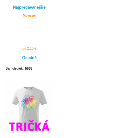
Najpredávanejšie
Monster
od 2,10 €
Ostatné
Samolepiek:
5565