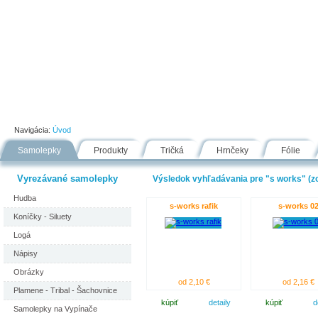
Úvod
Portfólio
Ako nakupovať
Návody
Fólie
Navigácia:
Úvod
Samolepky
Produkty
Tričká
Hrnčeky
Fólie
Vyrezávané samolepky
Výsledok vyhľadávania pre "s works" (zo
Hudba
s-works rafik
s-works 0
Koníčky - Siluety
Logá
Nápisy
Obrázky
od 2,10 €
od 2,16 €
Plamene - Tribal - Šachovnice
kúpiť
detaily
kúpiť
d
Samolepky na Vypínače