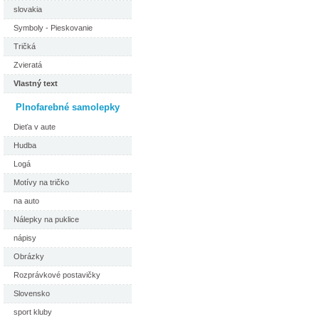
slovakia
Symboly - Pieskovanie
Tričká
Zvieratá
Vlastný text
Plnofarebné samolepky
Dieťa v aute
Hudba
Logá
Motívy na tričko
na auto
Nálepky na puklice
nápisy
Obrázky
Rozprávkové postavičky
Slovensko
sport kluby